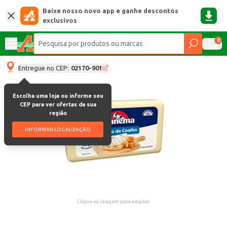
Baixe nosso novo app e ganhe descontos
exclusivos
0
Entregue no CEP:
02170-901
Escolha uma loja ou informe seu
CEP para ver ofertas da sua
região
INFORMAR LOCALIZAÇÃO
Clique na imagem para ampliar.