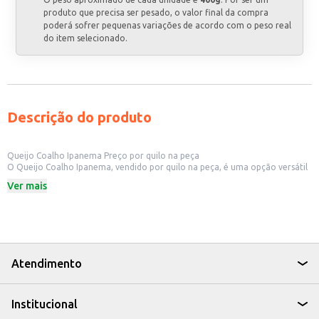
produto que precisa ser pesado, o valor final da compra
poderá sofrer pequenas variações de acordo com o peso real
do item selecionado.
Descrição do produto
Queijo Coalho Ipanema Preço por quilo na peça
O Queijo Coalho Ipanema, vendido por quilo na peça, é uma opção versátil
para diversos estabelecimentos comerciais. Sua apresentação em peça
Ver mais
permite flexibilidade no atendimento a diferentes demandas, desde
pequenos comércios até grandes redes. A praticidade do produto facilita o
manuseio e armazenamento, otimizando o tempo e recursos dos
comerciantes.
Dicas de uso:
Ideal para restaurantes que oferecem queijos como acompanhamento ou
ingrediente em pratos.
Atendimento
Perfeito para mercearias e delicatessens que buscam ampliar seu
sortimento de queijos.
Adequado para estabelecimentos que preparam pratos típicos da culinária
Institucional
brasileira, onde o queijo coalho é um ingrediente fundamental.
Pode ser utilizado em eventos e festas, oferecendo uma opção saborosa e