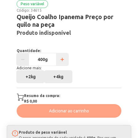
Peso variável
Código:
34615
Queijo Coalho Ipanema Preço por
quilo na peça
Produto indisponível
Quantidade:
Adicione mais:
+
2kg
+
4kg
Resumo da compra:
R$ 0,00
Adicionar ao carrinho
Produto de peso variável
O peso aproximado de cada unidade é
400g
. Por ser um