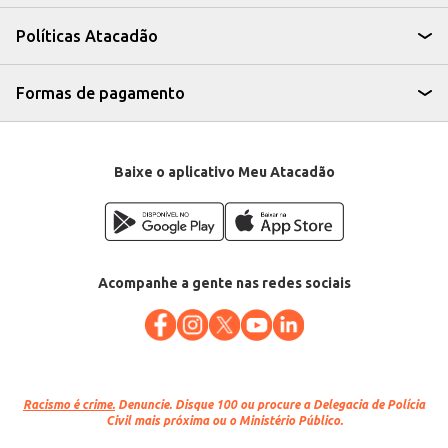
tradicional.
O Queijo Coalho Ipanema oferece praticidade e um produto de qualidade
Políticas Atacadão
reconhecida, garantindo um bom custo-benefício para revenda e um
produto saboroso para o consumidor final. Sua versatilidade na cozinha
permite diversas aplicações, atendendo a diferentes necessidades e
preferências.
Formas de pagamento
Marca: Ipanema
Departamento: Frios e congelados
Categoria: Queijo coalho
EAN: 45654
Venda: Por quilo na peça
Baixe o aplicativo Meu Atacadão
Acompanhe a gente nas redes sociais
Racismo é crime.
Denuncie. Disque 100 ou procure a Delegacia de Polícia
Civil mais próxima ou o Ministério Público.