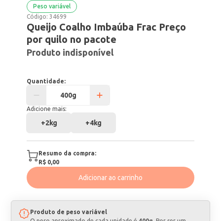
Peso variável
Código:
34699
Queijo Coalho Imbaúba Frac Preço
por quilo no pacote
Produto indisponível
Quantidade:
Adicione mais:
+
2kg
+
4kg
Resumo da compra:
R$ 0,00
Adicionar ao carrinho
Produto de peso variável
O peso aproximado de cada unidade é
400g
. Por ser um