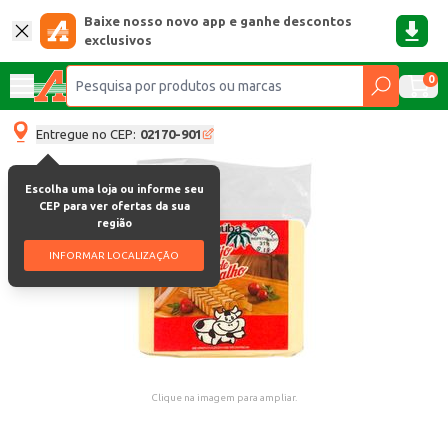
Baixe nosso novo app e ganhe descontos
exclusivos
0
Entregue no CEP:
02170-901
Escolha uma loja ou informe seu
CEP para ver ofertas da sua
região
INFORMAR LOCALIZAÇÃO
Clique na imagem para ampliar.