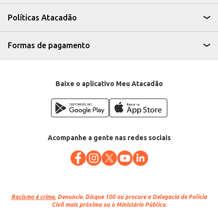
eficiente para quem busca um produto de qualidade e praticidade para
revenda ou uso em estabelecimentos comerciais. Sua apresentação por
Políticas Atacadão
quilo proporciona um bom custo-benefício e facilita o controle de estoque.
Marca: Imbaúba
Departamento: Frios e congelados
Categoria: Queijo coalho
Formas de pagamento
EAN: 78311
Baixe o aplicativo Meu Atacadão
Acompanhe a gente nas redes sociais
Racismo é crime.
Denuncie. Disque 100 ou procure a Delegacia de Polícia
Civil mais próxima ou o Ministério Público.