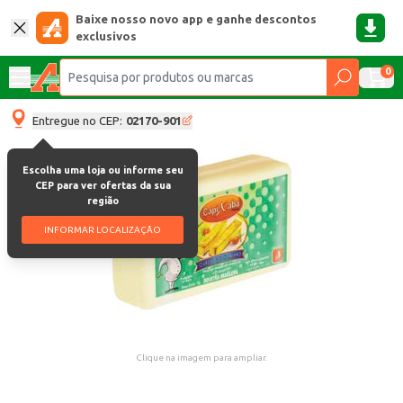
Baixe nosso novo app e ganhe descontos
exclusivos
0
Entregue no CEP:
02170-901
Escolha uma loja ou informe seu
CEP para ver ofertas da sua
região
INFORMAR LOCALIZAÇÃO
Clique na imagem para ampliar.