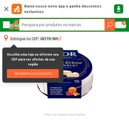
Baixe nosso novo app e ganhe descontos
exclusivos
0
Entregue no CEP:
02170-901
Escolha uma loja ou informe seu
CEP para ver ofertas da sua
região
INFORMAR LOCALIZAÇÃO
Clique na imagem para ampliar.