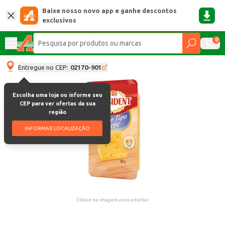
Baixe nosso novo app e ganhe descontos
exclusivos
0
Entregue no CEP:
02170-901
Escolha uma loja ou informe seu
CEP para ver ofertas da sua
região
INFORMAR LOCALIZAÇÃO
Clique na imagem para ampliar.