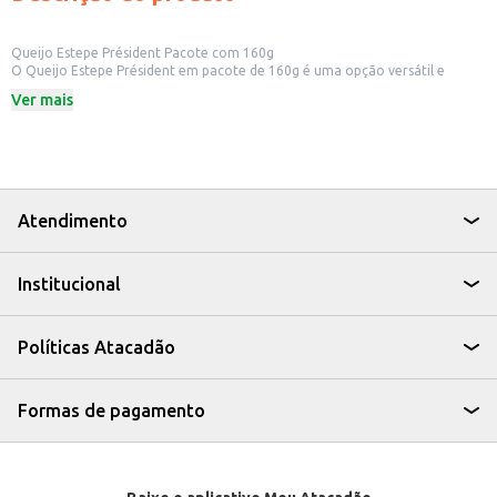
Queijo Estepe Président Pacote com 160g
O Queijo Estepe Président em pacote de 160g é uma opção versátil e
prática para diversos usos. Sua textura e sabor característicos o tornam
Ver mais
ideal para consumo direto, como parte de um prato de frios ou aperitivo. A
embalagem de 160g é perfeita para o consumo individual ou para
pequenos eventos e reuniões.
Dicas de uso:
Sirva como parte de um prato de frios, acompanhado de pães, biscoitos e
frutas.
Utilize em sanduíches e lanches, adicionando sabor e textura.
Atendimento
Incorpore em receitas como saladas, massas e omeletes para um toque
especial.
Ideal para revenda em mercearias, delicatessens e outros estabelecimentos
Institucional
comerciais que oferecem produtos alimentícios.
O Queijo Estepe Président em pacote de 160g oferece praticidade e
conveniência, sendo uma escolha eficiente para consumidores e
comerciantes. Sua qualidade e sabor consistente garantem satisfação.
Políticas Atacadão
Marca: Président
Departamento: Frios e congelados
Categoria: Queijo especial
Conteúdo: 160g
Formas de pagamento
EAN: 7898955617717