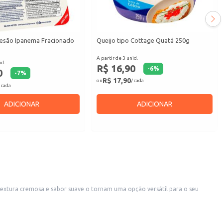
esão Ipanema Fracionado
Queijo tipo Cottage Quatá 250g
A partir de 3 unid.
id.
R$ 16,90
-
6
%
0
-
7
%
R$ 17,90
ou
/ cada
 cada
ADICIONAR
ADICIONAR
 textura cremosa e sabor suave o tornam uma opção versátil para o seu