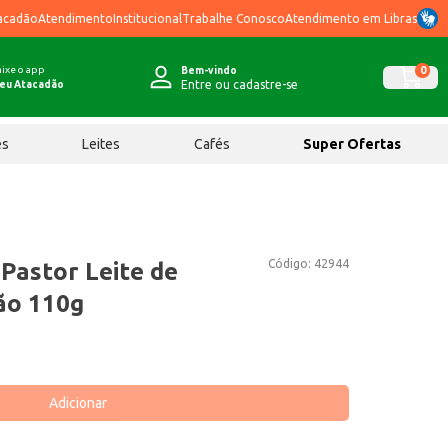
acadão
Atendimento
Institucional
Trabalhe Conosco
Atendimento em Libras
ixe o app
0
Bem-vindo
Entre ou cadastre-se
eu Atacadão
ês
Leites
Cafés
Super Ofertas
Código:
42944
 Pastor Leite de
ão 110g
Adicionar