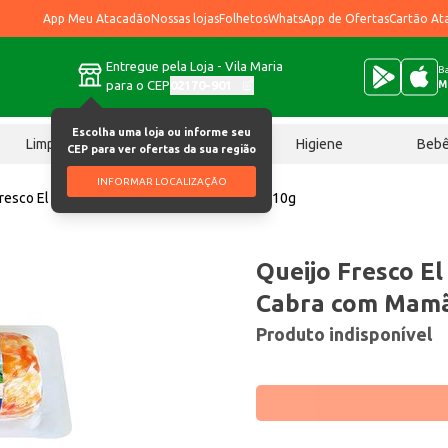
App Meu Atacadão
Nossas lojas
Folhetos
WhatsApp de Ofertas
Cartão At
Entregue pela Loja - Vila Maria
Ba
para o CEP
02170-901
M
Escolha uma loja ou informe seu
Limpeza
Chocolates
Higiene
Beb
CEP para ver ofertas da sua região
INFORMAR LOCALIZAÇÃO
Fresco El Pastor Leite de Cabra com Mamão 110g
Queijo Fresco El
Cabra com Mam
Produto indisponível