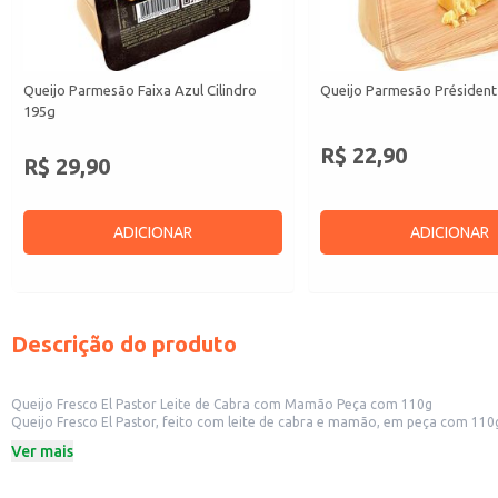
Queijo Parmesão Faixa Azul Cilindro
Queijo Parmesão Président
195g
R$ 22,90
R$ 29,90
ADICIONAR
ADICIONAR
Descrição do produto
Queijo Fresco El Pastor Leite de Cabra com Mamão Peça com 110g
Queijo Fresco El Pastor, feito com leite de cabra e mamão, em peça com 110
negócio.
Ver mais
Peso: 110g
Leite de cabra e mamão
Formato: Peça