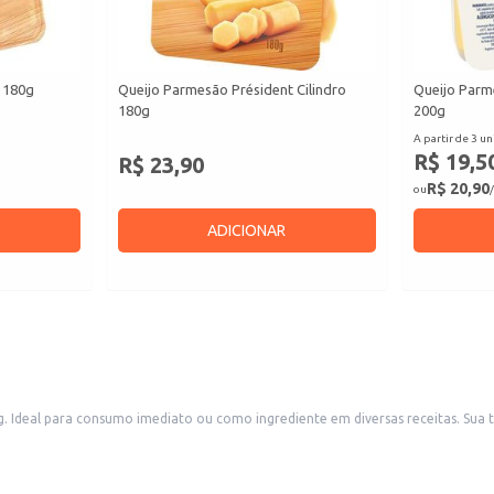
 180g
Queijo Parmesão Président Cilindro
Queijo Parm
180g
200g
A partir de 3 un
R$ 19,5
R$ 23,90
R$ 20,90
ou
/
ADICIONAR
g. Ideal para consumo imediato ou como ingrediente em diversas receitas. Sua