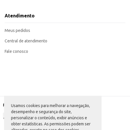
Dicas de Uso:
Sirva como aperitivo acompanhado de biscoitos e frutas.
Utilize em saladas, adicionando um toque especial de sabor e cremosidade.
Atendimento
Incorpore em receitas de pratos quentes, como massas e risotos.
Ideal para compor tábuas de frios em seu estabelecimento comercial.
O Queijo Fresco El Pastor Leite de Cabra com Mamão oferece praticidade e s
Meus pedidos
praticidade no manuseio.
Central de atendimento
Fale conosco
Formas de pagamento
Usamos cookies para melhorar a navegação,
desempenho e segurança do site,
personalizar o conteúdo, exibir anúncios e
obter estatísticas. As permissões podem ser