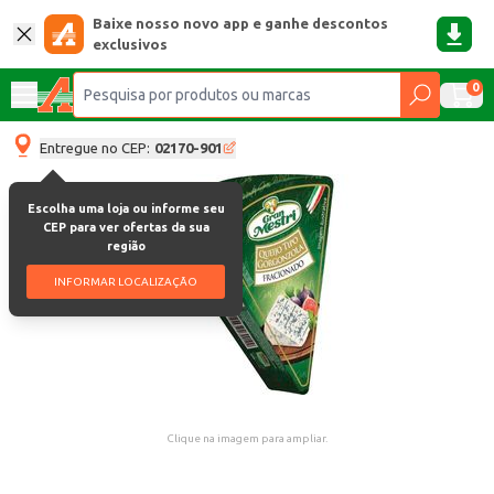
Baixe nosso novo app e ganhe descontos
exclusivos
0
Entregue no CEP:
02170-901
Escolha uma loja ou informe seu
CEP para ver ofertas da sua
região
INFORMAR LOCALIZAÇÃO
Clique na imagem para ampliar.