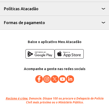
com taninos mais presentes.
Incorpore em saladas, adicionando um toque de sabor marcante.
Políticas Atacadão
O Queijo Gorgonzola Gran Mestri, vendido por quilo na peça, representa
uma opção eficiente para estabelecimentos comerciais que buscam um
produto de qualidade e versatilidade para atender a diferentes demandas.
Sua apresentação e sabor marcante contribuem para uma experiência
Formas de pagamento
gastronômica diferenciada para seus clientes.
Marca: Gran Mestri
Departamento: Frios e congelados
Categoria: Queijo especial
EAN: 75463
Baixe o aplicativo Meu Atacadão
Venda: Por quilo, na peça
Acompanhe a gente nas redes sociais
Racismo é crime.
Denuncie. Disque 100 ou procure a Delegacia de Polícia
Civil mais próxima ou o Ministério Público.