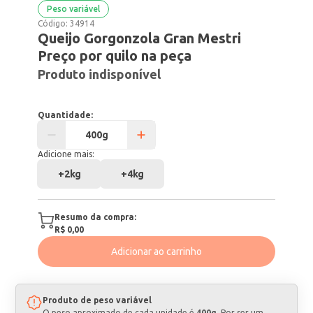
Peso variável
Código:
34914
Queijo Gorgonzola Gran Mestri
Preço por quilo na peça
Produto indisponível
Quantidade:
Adicione mais:
+
2kg
+
4kg
Resumo da compra:
R$ 0,00
Adicionar ao carrinho
Produto de peso variável
O peso aproximado de cada unidade é
400g
. Por ser um