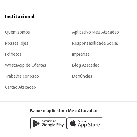
ntes.
entos comerciais até o consumo doméstico.
Institucional
ua consistência e sabor característicos agradam a diversos paladares, tornando-o uma escolha
Quem somos
Aplicativo Meu Atacadão
Nossas lojas
Responsabilidade Social
Folhetos
Imprensa
WhatsApp de Ofertas
Blog Atacadão
Trabalhe conosco
Denúncias
Cartão Atacadão
Baixe o aplicativo Meu Atacadão