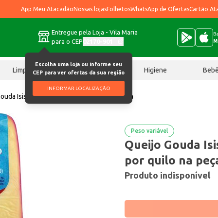
App Meu Atacadão
Nossas lojas
Folhetos
WhatsApp de Ofertas
Cartão At
Entregue pela Loja - Vila Maria
Ba
para o CEP
02170-901
M
Escolha uma loja ou informe seu
Limpeza
Chocolates
Higiene
Beb
CEP para ver ofertas da sua região
INFORMAR LOCALIZAÇÃO
ouda Isis Fracionado Preço por quilo na peça
Peso variável
Queijo Gouda Isi
por quilo na peç
Produto indisponível