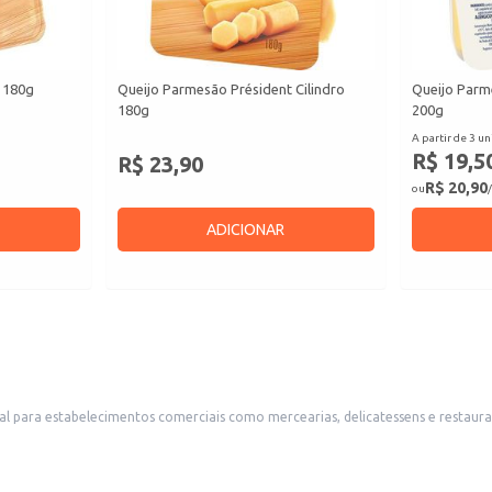
 180g
Queijo Parmesão Président Cilindro
Queijo Parm
180g
200g
A partir de 3 un
R$ 19,5
R$ 23,90
R$ 20,90
ou
/
ADICIONAR
teressante para consumidores que buscam por grandes quantidades de queijo para