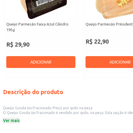
Queijo Parmesão Faixa Azul Cilindro
Queijo Parmesão Président
195g
R$ 22,90
R$ 29,90
ADICIONAR
ADICIONAR
Descrição do produto
Queijo Gouda Isis Fracionado Preço por quilo na peça
O Queijo Gouda Isis fracionado é vendido por quilo, na peça. Esta opção é ideal para estabelecimentos comerciais como mercearias, delicatessens e restaurantes que desejam oferecer um queijo de qualidade aos seus clientes. A venda
por quilo permite flexibilidade na compra e gestão de estoque, atendendo às diferentes necessidades dos seus negócios. Também é uma opção in
Ver mais
consumo próprio ou para revenda em menor escala.
Dicas de uso:
Ideal para servir em tábuas de frios, acompanhado de pães, frutas e vinhos.