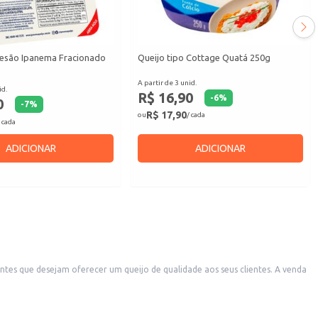
esão Ipanema Fracionado
Queijo tipo Cottage Quatá 250g
A partir de 3 unid.
id.
R$ 16,90
-
6
%
0
-
7
%
R$ 17,90
ou
/ cada
 cada
ADICIONAR
ADICIONAR