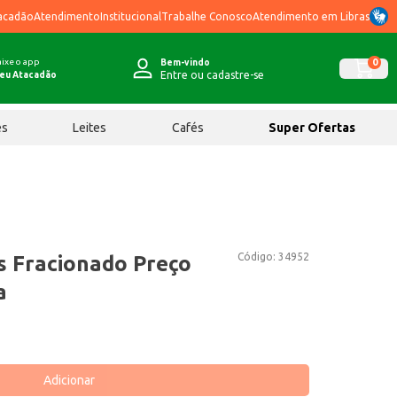
acadão
Atendimento
Institucional
Trabalhe Conosco
Atendimento em Libras
ixe o app
0
Bem-vindo
Entre ou cadastre-se
eu Atacadão
ês
Leites
Cafés
Super Ofertas
Código:
34952
s Fracionado Preço
a
Adicionar