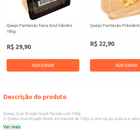
Queijo Parmesão Faixa Azul Cilindro
Queijo Parmesão Président
195g
R$ 22,90
R$ 29,90
ADICIONAR
ADICIONAR
Descrição do produto
Queijo Gran Biraghi Snack Pacote com 100g
O Queijo Gran Biraghi Snack, em pacote de 100g, é uma opção prática e saborosa para diversas ocasiões. Sua porção individual facilita o consumo e o transporte, s
rápido. A praticidade da embalagem também o torna uma excelente opção para revenda em pequenos comércios, como lojas de conveniência, padarias e delicatessens, atendendo a demanda por produtos convenientes e de
Ver mais
qualidade.
Dicas de uso:
Ideal para consumo individual como lanche.