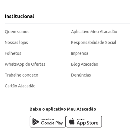
Institucional
gem compacta e o tamanho da porção contribuem para uma experiência de consumo eficiente
sca um produto de fácil manuseio e alta rotatividade.
Quem somos
Aplicativo Meu Atacadão
Nossas lojas
Responsabilidade Social
Folhetos
Imprensa
WhatsApp de Ofertas
Blog Atacadão
Trabalhe conosco
Denúncias
Cartão Atacadão
Baixe o aplicativo Meu Atacadão