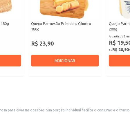
 180g
Queijo Parmesão Président Cilindro
Queijo Parm
180g
200g
A partir de 3 un
R$ 19,5
R$ 23,90
R$ 20,90
ou
/
ADICIONAR
endo ideal para consumo imediato ou como parte de um lanche