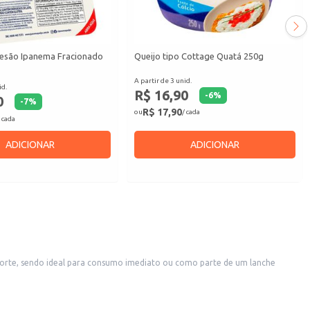
esão Ipanema Fracionado
Queijo tipo Cottage Quatá 250g
A partir de 3 unid.
id.
R$ 16,90
-
6
%
0
-
7
%
R$ 17,90
ou
/ cada
 cada
ADICIONAR
ADICIONAR