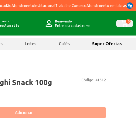
acadão
Atendimento
Institucional
Trabalhe Conosco
Atendimento em Libras
ixe o app
0
Bem-vindo
Entre ou cadastre-se
eu Atacadão
ês
Leites
Cafés
Super Ofertas
Código:
41512
aghi Snack 100g
Adicionar