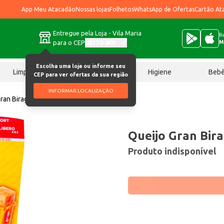
App Meu Atacadão
Nossas lojas
Folhetos
WhatsApp de Ofertas
Cartão At
Entregue pela Loja - Vila Maria
Ba
para o CEP
02170-901
M
Escolha uma loja ou informe seu
Limpeza
Chocolates
Higiene
Beb
CEP para ver ofertas da sua região
INFORMAR LOCALIZAÇÃO
ran Biraghi Snack 100g
Queijo Gran Bir
Produto indisponível