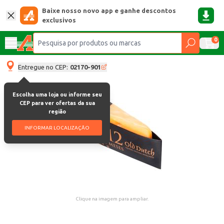
Baixe nosso novo app e ganhe descontos
exclusivos
0
Entregue no CEP:
02170-901
Escolha uma loja ou informe seu
CEP para ver ofertas da sua
região
INFORMAR LOCALIZAÇÃO
Clique na imagem para ampliar.