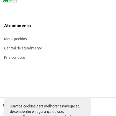
Ver mais
Dicas de Uso:
Perfeito para tábuas de queijos e aperitivos.
Ideal para lanches e sanduíches.
Pode ser utilizado em receitas culinárias, como gratinados e molhos.
Excelente para revenda em mercados e empórios.
O Queijo Holandês Maasdam Fracionado Kroon é uma escolha prática e saboro
Atendimento
Meus pedidos
Central de atendimento
Fale conosco
Formas de pagamento
Usamos cookies para melhorar a navegação,
desempenho e segurança do site,