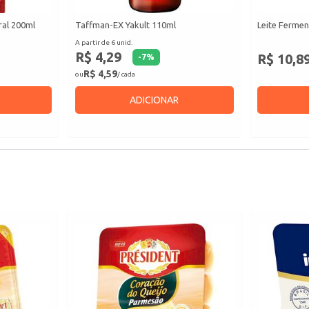
ral 200ml
Taffman-EX Yakult 110ml
Leite Fermen
A partir de 6 unid.
R$ 4,29
R$ 10,8
-
7
%
R$ 4,59
ou
/ cada
ADICIONAR