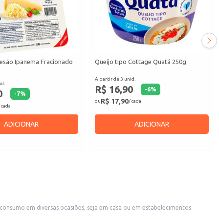
esão Ipanema Fracionado
Queijo tipo Cottage Quatá 250g
A partir de 3 unid.
id.
R$ 16,90
-
6
%
0
-
7
%
R$ 17,90
ou
/ cada
 cada
ADICIONAR
ADICIONAR
 consumo em diversas ocasiões, seja em casa ou em estabelecimentos