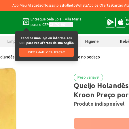
App Meu Atacadão
Nossas lojas
Folhetos
WhatsApp de Ofertas
Cartão At
Entregue pela Loja - Vila Maria
Ba
para o CEP
02170-901
M
Escolha uma loja ou informe seu
Limpeza
Chocolates
Higiene
Beb
CEP para ver ofertas da sua região
INFORMAR LOCALIZAÇÃO
Holandês Maasdam Frac Kroon Preço por quilo no pedaço
Peso variável
Queijo Holandê
Kroon Preço por
Produto indisponível