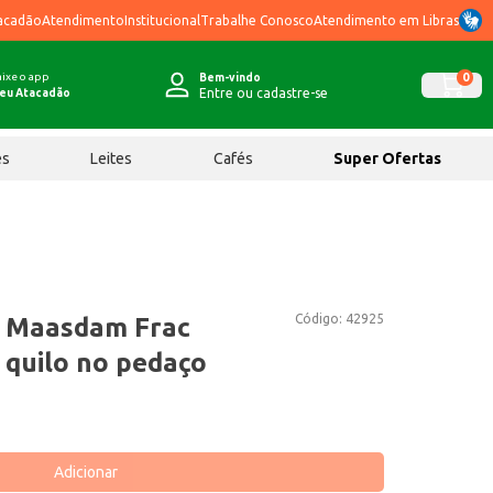
acadão
Atendimento
Institucional
Trabalhe Conosco
Atendimento em Libras
ixe o app
0
Bem-vindo
Entre ou cadastre-se
eu Atacadão
ês
Leites
Cafés
Super Ofertas
Código:
42925
s Maasdam Frac
 quilo no pedaço
Adicionar