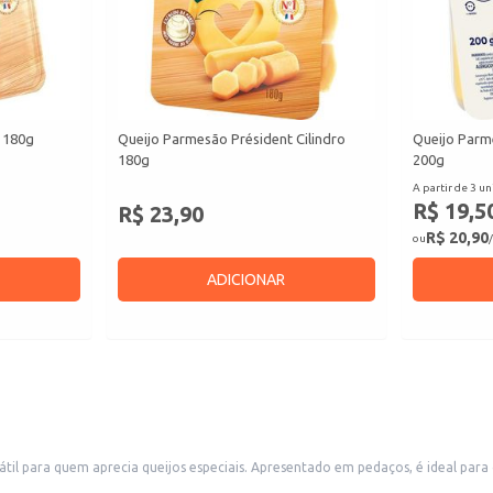
 180g
Queijo Parmesão Président Cilindro
Queijo Parm
180g
200g
A partir de 3 un
R$ 19,5
R$ 23,90
R$ 20,90
ou
/
ADICIONAR
l para quem aprecia queijos especiais. Apresentado em pedaços, é ideal para