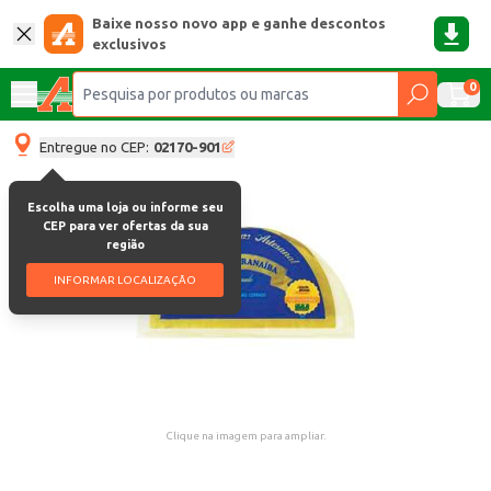
Baixe nosso novo app e ganhe descontos
exclusivos
0
Entregue no CEP:
02170-901
Escolha uma loja ou informe seu
CEP para ver ofertas da sua
região
INFORMAR LOCALIZAÇÃO
Clique na imagem para ampliar.