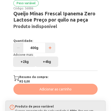
Peso variável
Código:
56886
Queijo Minas Frescal Ipanema Zero
Lactose Preço por quilo na peça
Produto indisponível
Quantidade:
Adicione mais:
+
2kg
+
4kg
Resumo da compra:
R$ 0,00
Adicionar ao carrinho
Produto de peso variável
O peso aproximado de cada unidade é
400g
. Por ser um