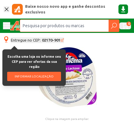
Baixe nosso novo app e ganhe descontos
exclusivos
0
Entregue no CEP:
02170-901
Escolha uma loja ou informe seu
CEP para ver ofertas da sua
região
INFORMAR LOCALIZAÇÃO
Clique na imagem para ampliar.