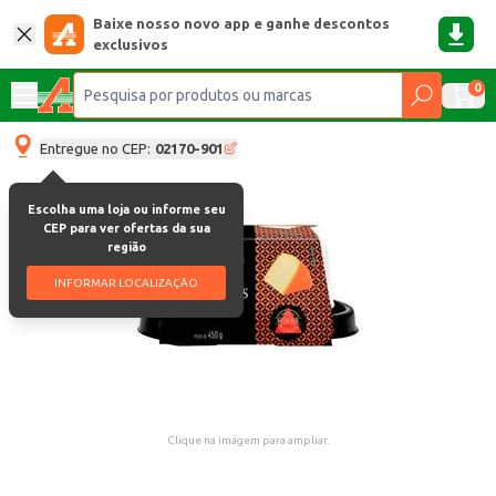
Baixe nosso novo app e ganhe descontos
exclusivos
0
Entregue no CEP:
02170-901
Escolha uma loja ou informe seu
CEP para ver ofertas da sua
região
INFORMAR LOCALIZAÇÃO
Clique na imagem para ampliar.