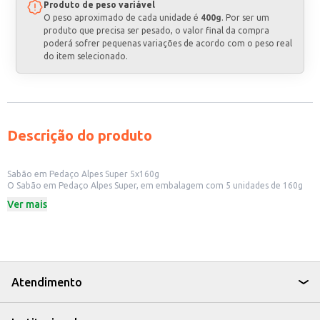
Produto de peso variável
O peso aproximado de cada unidade é
400g
. Por ser um
produto que precisa ser pesado, o valor final da compra
poderá sofrer pequenas variações de acordo com o peso real
do item selecionado.
Descrição do produto
Sabão em Pedaço Alpes Super 5x160g
O Sabão em Pedaço Alpes Super, em embalagem com 5 unidades de 160g
cada, é uma opção prática e eficiente para a limpeza de roupas e diversos
Ver mais
itens domésticos. Sua fórmula é desenvolvida para oferecer um bom
desempenho na remoção de sujeiras e manchas, sendo uma escolha
econômica para o uso diário.
Ideal para:
Uso doméstico em geral.
Limpeza de roupas em tanques e máquinas de lavar.
Limpeza de utensílios e superfícies.
Atendimento
Dicas de Uso:
Para lavar roupas, esfregue o sabão diretamente sobre as manchas ou
dissolva em água.