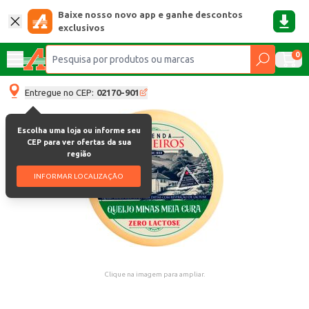
Baixe nosso novo app e ganhe descontos
exclusivos
0
Entregue no CEP:
02170-901
Escolha uma loja ou informe seu
CEP para ver ofertas da sua
região
INFORMAR LOCALIZAÇÃO
Clique na imagem para ampliar.