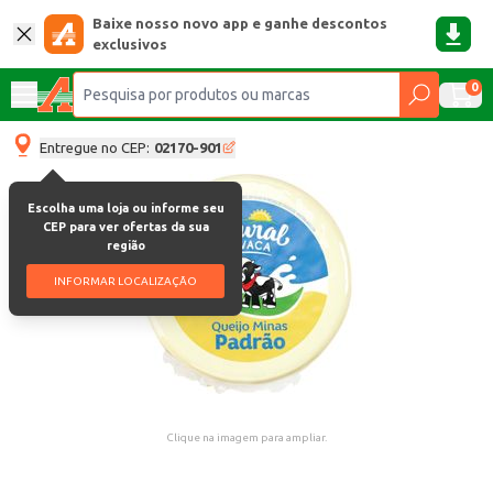
Baixe nosso novo app e ganhe descontos
exclusivos
0
Entregue no CEP:
02170-901
Escolha uma loja ou informe seu
CEP para ver ofertas da sua
região
INFORMAR LOCALIZAÇÃO
Clique na imagem para ampliar.