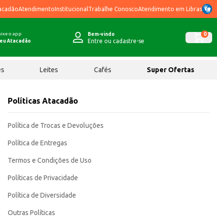
acadão
Atendimento
Institucional
Trabalhe Conosco
Atendimento em Libras
ixe o app
0
Bem-vindo
Entre ou cadastre-se
eu Atacadão
ês
Leites
Cafés
Super Ofertas
Políticas Atacadão
Política de Trocas e Devoluções
Política de Entregas
Termos e Condições de Uso
Políticas de Privacidade
Política de Diversidade
Outras Políticas