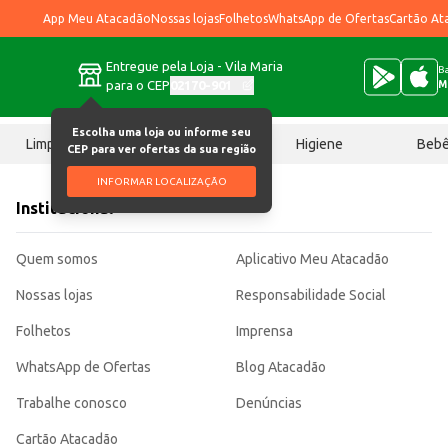
App Meu Atacadão
Nossas lojas
Folhetos
WhatsApp de Ofertas
Cartão At
Entregue pela Loja - Vila Maria
Ba
para o CEP
02170-901
M
Escolha uma loja ou informe seu
Limpeza
Chocolates
Higiene
Beb
CEP para ver ofertas da sua região
INFORMAR LOCALIZAÇÃO
Institucional
Quem somos
Aplicativo Meu Atacadão
Nossas lojas
Responsabilidade Social
Folhetos
Imprensa
WhatsApp de Ofertas
Blog Atacadão
Trabalhe conosco
Denúncias
Cartão Atacadão