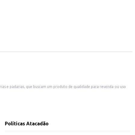
arias e padarias, que buscam um produto de qualidade para revenda ou uso
Políticas Atacadão
o consumo doméstico. Sua procedência e qualidade garantem um produto