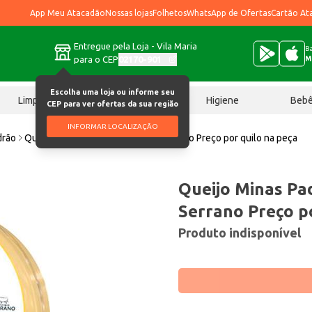
App Meu Atacadão
Nossas lojas
Folhetos
WhatsApp de Ofertas
Cartão At
Entregue pela Loja - Vila Maria
Ba
para o CEP
02170-901
M
Escolha uma loja ou informe seu
Limpeza
Chocolates
Higiene
Beb
CEP para ver ofertas da sua região
INFORMAR LOCALIZAÇÃO
drão
Queijo Minas Padrão Meia Cura Serrano Preço por quilo na peça
Queijo Minas Pa
Serrano Preço po
Produto indisponível