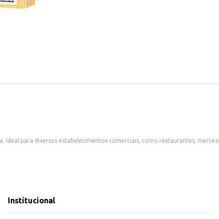
a. Ideal para diversos estabelecimentos comerciais, como restaurantes, merce
ndo a diferentes paladares.
ncipais.
Institucional
do uma excelente opção para atender às necessidades de seu negócio ou para 