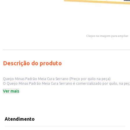
Clique na imagem para ampliar.
Descrição do produto
Queijo Minas Padrão Meia Cura Serrano (Preço por quilo na peça)
O Queijo Minas Padrão Meia Cura Serrano é comercializado por quilo, na peç
em seus pratos. Sua meia cura garante um sabor e textura agradáveis, atende
Ver mais
Formato:
Vendido por quilo, na peça.
Tipo de Queijo:
Minas Padrão Meia Cura.
Marca:
Serrano.
Dicas de Uso:
Pode ser utilizado em diversas receitas, como aperitivos, entradas e pratos pri
Ideal para compor tábuas de frios e queijos.
Atendimento
Perfeito para incrementar sanduíches e lanches.
Pode ser utilizado em receitas de massas e molhos.
O Queijo Minas Padrão Meia Cura Serrano oferece praticidade e sabor, sen