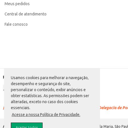
Meus pedidos
confiável e saboroso.
Central de atendimento
Fale conosco
Formas de pagamento
Usamos cookies para melhorar a navegação,
desempenho e segurança do site,
personalizar o conteúdo, exibir anúncios e
obter estatísticas. As permissões podem ser
alteradas, exceto no caso dos cookies
Racismo é crime.
Denuncie. Disque 100 ou procure a Delegacia de Polí
essenciais.
Acesse a nossa Política de Privacidade.
Atacadão S.A.
Avenida Morvan Dias de Figueiredo, 6169, Vila Maria, São Paul
Aceitar todos