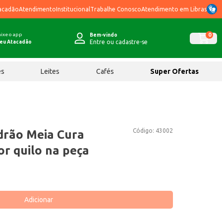
acadão
Atendimento
Institucional
Trabalhe Conosco
Atendimento em Libras
ixe o app
0
Bem-vindo
Entre ou cadastre-se
eu Atacadão
ês
Leites
Cafés
Super Ofertas
Código:
43002
drão Meia Cura
r quilo na peça
Adicionar