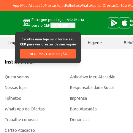
App Meu Atacadão
Nossas lojas
Folhetos
WhatsApp de Ofertas
Cartão At
Entregue pela Loja - Vila Maria
Ba
para o CEP
02170-901
M
Escolha uma loja ou informe seu
Limpeza
Chocolates
Higiene
Beb
CEP para ver ofertas da sua região
INFORMAR LOCALIZAÇÃO
Institucional
Quem somos
Aplicativo Meu Atacadão
Nossas lojas
Responsabilidade Social
Folhetos
Imprensa
WhatsApp de Ofertas
Blog Atacadão
Trabalhe conosco
Denúncias
Cartão Atacadão