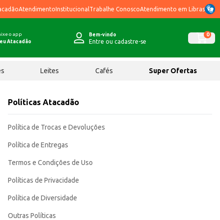
acadão
Atendimento
Institucional
Trabalhe Conosco
Atendimento em Libras
ixe o app
0
Bem-vindo
Entre ou cadastre-se
eu Atacadão
ês
Leites
Cafés
Super Ofertas
Políticas Atacadão
Política de Trocas e Devoluções
Política de Entregas
Termos e Condições de Uso
Políticas de Privacidade
Política de Diversidade
Outras Políticas