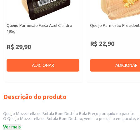
Queijo Parmesão Faixa Azul Cilindro
Queijo Parmesão Président
195g
R$ 22,90
R$ 29,90
ADICIONAR
ADICIONAR
Descrição do produto
Queijo Mozzarella de Búfala Bom Destino Bola Preço por quilo no pacote
O Queijo Mozzarella de Búfala Bom Destino, vendido por quilo em pacote, é uma opção versátil para diversos estabelecimentos
Ver mais
Dicas de uso:
Ideal para pizzas, oferecendo o sabor e textura característicos da mozzarella
Perfeito para saladas, adicionando um toque cremoso e saboroso.