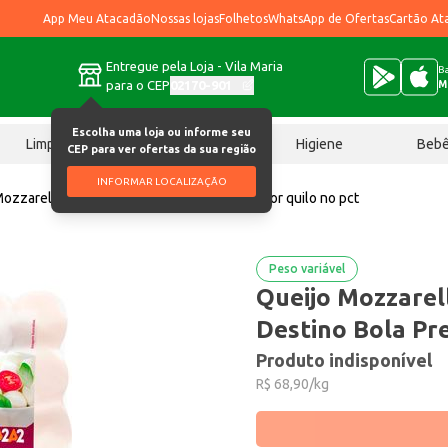
App Meu Atacadão
Nossas lojas
Folhetos
WhatsApp de Ofertas
Cartão At
Entregue pela Loja - Vila Maria
Ba
para o CEP
02170-901
M
Escolha uma loja ou informe seu
Limpeza
Chocolates
Higiene
Beb
CEP para ver ofertas da sua região
INFORMAR LOCALIZAÇÃO
ozzarella Búfala Bom Destino Bola Preço por quilo no pct
Peso variável
Queijo Mozzarel
Destino Bola Pre
Produto indisponível
R$ 68,90/kg