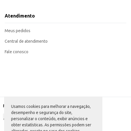
Pode ser utilizado em diversos pratos quentes, como massas e lasanhas.
Adequado para buffets e eventos, oferecendo uma opção de queijo de alta q
O Queijo Mozzarella de Búfala Bom Destino, vendido a granel por quilo, rep
Atendimento
armazenamento e o formato de venda por quilo garantem um bom custo-ben
Marca: Bom Destino
Departamento: Frios e congelados
Meus pedidos
Categoria: Queijo especial
EAN: 50592
Venda: Por quilo, em pacote
Central de atendimento
Fale conosco
Formas de pagamento
Usamos cookies para melhorar a navegação,
desempenho e segurança do site,
personalizar o conteúdo, exibir anúncios e
obter estatísticas. As permissões podem ser