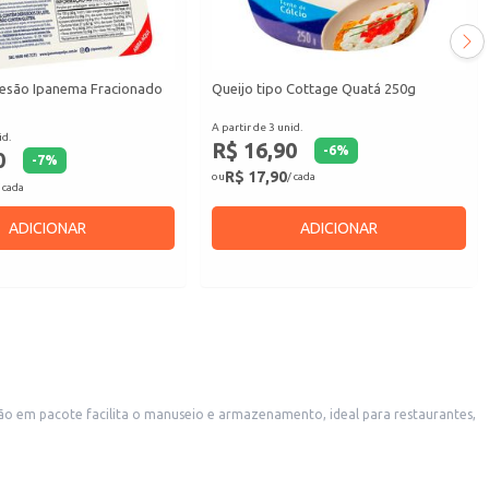
esão Ipanema Fracionado
Queijo tipo Cottage Quatá 250g
A partir de 3 unid.
id.
R$ 16,90
-
6
%
0
-
7
%
R$ 17,90
ou
/ cada
 cada
ADICIONAR
ADICIONAR
e flexibilidade para atender às diferentes demandas de cada cliente.