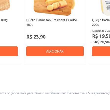
 180g
Queijo Parmesão Président Cilindro
Queijo Parm
180g
200g
A partir de 3 un
R$ 19,5
R$ 23,90
R$ 20,90
ou
/
ADICIONAR
 comerciais. Sua apresentação em pacote facilita o manuseio e armazenamento, ideal para restaurantes,
pizzarias, delicatessens e outros negócios que utilizam queijo mozzarella em seus pratos. A compra por quilo também oferec
 de búfala.