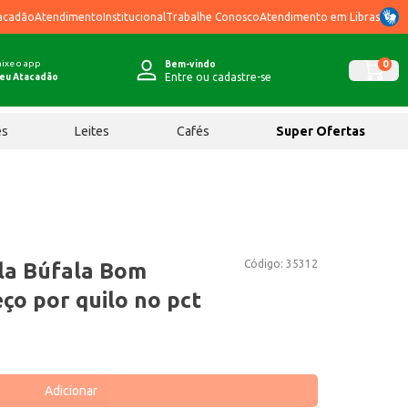
acadão
Atendimento
Institucional
Trabalhe Conosco
Atendimento em Libras
ixe o app
0
Bem-vindo
Entre ou cadastre-se
eu Atacadão
ês
Leites
Cafés
Super Ofertas
Código:
35312
la Búfala Bom
ço por quilo no pct
Adicionar