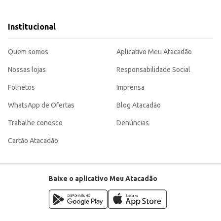
ualidade.
resenta uma escolha prática e eficiente para quem busca um produto de qualid
Institucional
efício.
Quem somos
Aplicativo Meu Atacadão
Nossas lojas
Responsabilidade Social
Folhetos
Imprensa
WhatsApp de Ofertas
Blog Atacadão
Trabalhe conosco
Denúncias
Cartão Atacadão
Baixe o aplicativo Meu Atacadão