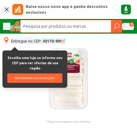
Baixe nosso novo app e ganhe descontos
exclusivos
0
Entregue no CEP:
02170-901
Escolha uma loja ou informe seu
CEP para ver ofertas da sua
região
INFORMAR LOCALIZAÇÃO
Clique na imagem para ampliar.