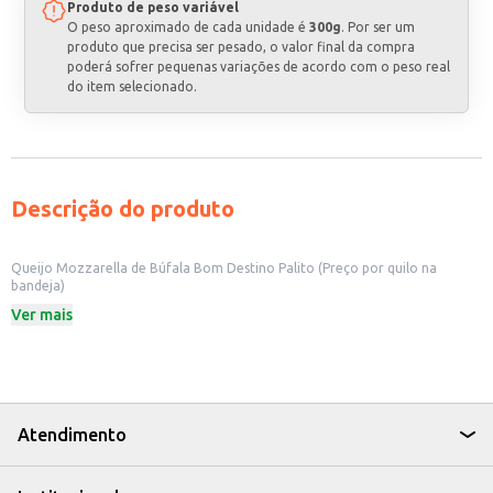
Produto de peso variável
O peso aproximado de cada unidade é
300g
. Por ser um
produto que precisa ser pesado, o valor final da compra
poderá sofrer pequenas variações de acordo com o peso real
do item selecionado.
Descrição do produto
Queijo Mozzarella de Búfala Bom Destino Palito (Preço por quilo na
bandeja)
O Queijo Mozzarella de Búfala Bom Destino, em palito e vendido por quilo
Ver mais
na bandeja, é uma opção prática e versátil para diversos usos. Sua
apresentação em palitos facilita o manuseio e o preparo em diferentes
receitas, ideal para estabelecimentos comerciais como restaurantes,
pizzarias e delicatessens, além de ser uma excelente opção para o uso
doméstico.
Formato prático em palitos.
Venda por quilo na bandeja.
Atendimento
Ideal para uso em pizzas, saladas e aperitivos.
Indicado para restaurantes, pizzarias, delicatessens e uso doméstico.
Dicas de Uso: