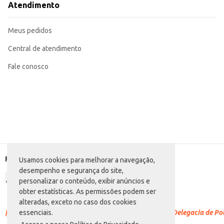
Atendimento
Meus pedidos
Central de atendimento
Fale conosco
Formas de pagamento
Usamos cookies para melhorar a navegação,
desempenho e segurança do site,
personalizar o conteúdo, exibir anúncios e
obter estatísticas. As permissões podem ser
alteradas, exceto no caso dos cookies
Racismo é crime.
Denuncie. Disque 100 ou procure a Delegacia de Polí
essenciais.