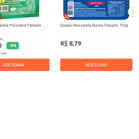
rela Président Fatiado
Queijo Mussarela Buritis Fatiado 150g
id.
R$ 8,79
0
-
8
%
 cada
ADICIONAR
ADICIONAR