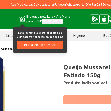
App Meu Atacadão
Nossas lojas
Folhetos
WhatsApp de Ofertas
Cartão At
Entregue pela Loja - Vila Maria
Ba
para o CEP
02170-901
M
Escolha uma loja ou informe seu
Limpeza
Chocolates
Higiene
Beb
CEP para ver ofertas da sua região
INFORMAR LOCALIZAÇÃO
o Mussarela Camponesa Fatiado 150g
Queijo Mussare
Fatiado 150g
Produto indisponível