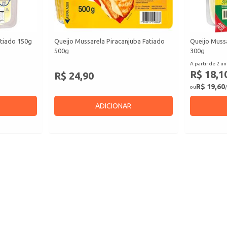
atiado 150g
Queijo Mussarela Piracanjuba Fatiado
Queijo Mussa
500g
300g
A partir de 2 un
R$ 18,1
R$ 24,90
R$ 19,60
ou
/
ADICIONAR