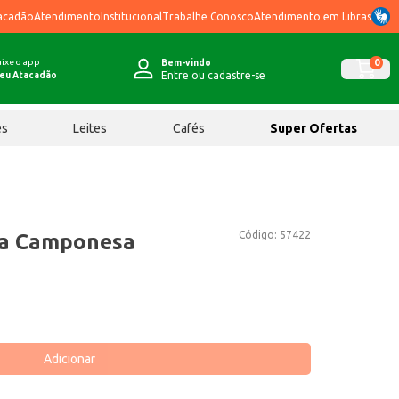
acadão
Atendimento
Institucional
Trabalhe Conosco
Atendimento em Libras
ixe o app
0
Bem-vindo
Entre ou cadastre-se
eu Atacadão
ês
Leites
Cafés
Super Ofertas
Código:
57422
la Camponesa
Adicionar