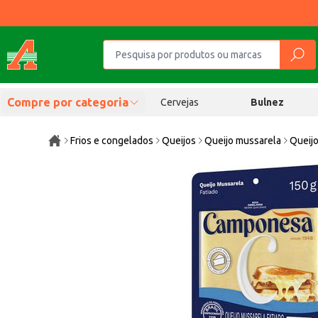
Compre por categoria
Cervejas
Bulnez
Frios e congelados
Queijos
Queijo mussarela
Queij