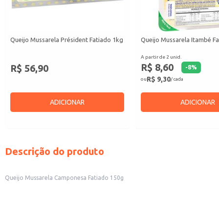
Queijo Mussarela Président Fatiado 1kg
Queijo Mussarela Itambé F
A partir de 2 unid.
R$ 8,60
R$ 56,90
-
8
%
R$ 9,30
ou
/ cada
ADICIONAR
ADICIONAR
Descrição do produto
Queijo Mussarela Camponesa Fatiado 150g