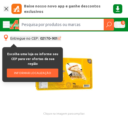
Baixe nosso novo app e ganhe descontos
exclusivos
0
Entregue no CEP:
02170-901
Escolha uma loja ou informe seu
CEP para ver ofertas da sua
região
INFORMAR LOCALIZAÇÃO
Clique na imagem para ampliar.