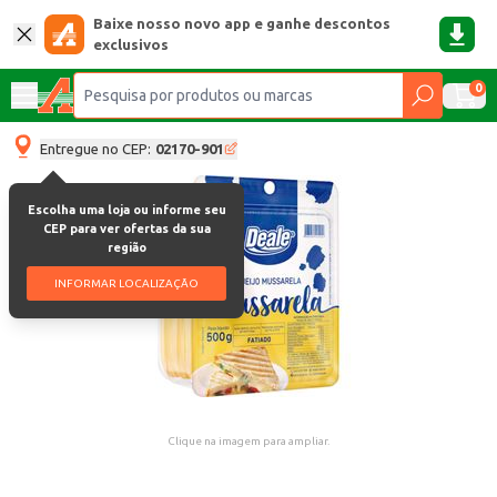
Baixe nosso novo app e ganhe descontos
exclusivos
0
Entregue no CEP:
02170-901
Escolha uma loja ou informe seu
CEP para ver ofertas da sua
região
INFORMAR LOCALIZAÇÃO
Clique na imagem para ampliar.