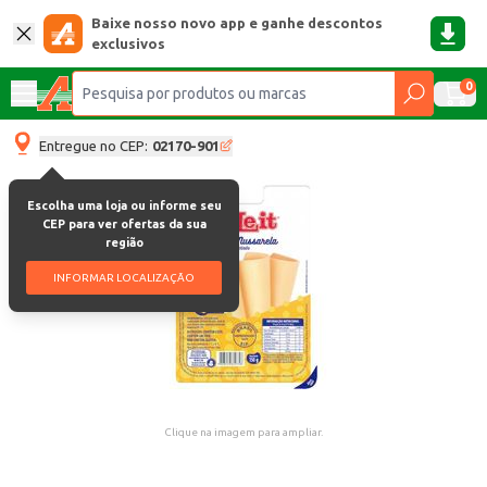
Baixe nosso novo app e ganhe descontos
exclusivos
0
Entregue no CEP:
02170-901
Escolha uma loja ou informe seu
CEP para ver ofertas da sua
região
INFORMAR LOCALIZAÇÃO
Clique na imagem para ampliar.