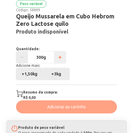
Peso variável
Código:
58889
Queijo Mussarela em Cubo Hebrom
Zero Lactose quilo
Produto indisponível
Quantidade:
Adicione mais:
+
1,50kg
+
3kg
Resumo da compra:
R$ 0,00
Adicionar ao carrinho
Produto de peso variável
O peso aproximado de cada unidade é
300g
. Por ser um