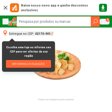
Baixe nosso novo app e ganhe descontos
exclusivos
0
Entregue no CEP:
02170-901
Escolha uma loja ou informe seu
CEP para ver ofertas da sua
região
INFORMAR LOCALIZAÇÃO
Clique na imagem para ampliar.