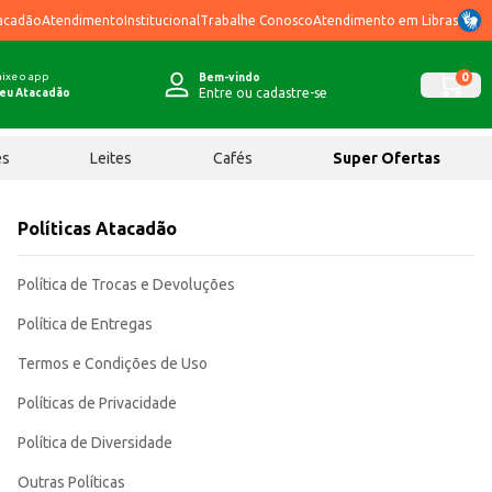
acadão
Atendimento
Institucional
Trabalhe Conosco
Atendimento em Libras
ixe o app
0
Bem-vindo
Entre ou cadastre-se
eu Atacadão
ês
Leites
Cafés
Super Ofertas
Políticas Atacadão
Política de Trocas e Devoluções
Política de Entregas
Termos e Condições de Uso
Políticas de Privacidade
Política de Diversidade
Outras Políticas