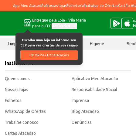
App Meu Atacadão
Nossas lojas
Folhetos
WhatsApp de Ofertas
Cartão At
Entregue pela Loja - Vila Maria
Ba
para o CEP
02170-901
M
Escolha uma loja ou informe seu
Limpeza
Chocolates
Higiene
Beb
CEP para ver ofertas da sua região
INFORMAR LOCALIZAÇÃO
Institucional
Quem somos
Aplicativo Meu Atacadão
Nossas lojas
Responsabilidade Social
Folhetos
Imprensa
WhatsApp de Ofertas
Blog Atacadão
Trabalhe conosco
Denúncias
Cartão Atacadão