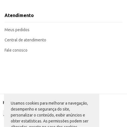
Dicas de Uso:
Utilize em sanduíches e lanches rápidos.
Adicione em pizzas e massas para um sabor especial.
Atendimento
Sirva em tábuas de frios e petiscos.
Com o Queijo Mussarela Fatiado Davaca, você tem a praticidade que precisa 
Meus pedidos
Central de atendimento
Fale conosco
Formas de pagamento
Usamos cookies para melhorar a navegação,
desempenho e segurança do site,
personalizar o conteúdo, exibir anúncios e
obter estatísticas. As permissões podem ser