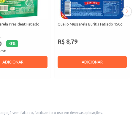
rela Président Fatiado
Queijo Mussarela Buritis Fatiado 150g
id.
R$ 8,79
0
-
8
%
 cada
ADICIONAR
ADICIONAR
eijo já vem fatiado, facilitando o uso em diversas aplicações.