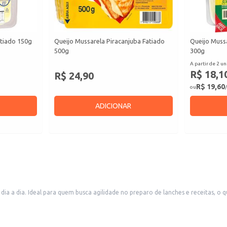
atiado 150g
Queijo Mussarela Piracanjuba Fatiado
Queijo Mussa
500g
300g
A partir de 2 un
R$ 18,1
R$ 24,90
R$ 19,60
ou
/
ADICIONAR
ia a dia. Ideal para quem busca agilidade no preparo de lanches e receitas, o qu
s seus clientes.