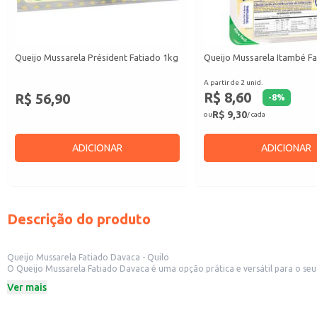
Queijo Mussarela Président Fatiado 1kg
Queijo Mussarela Itambé F
A partir de 2 unid.
R$ 8,60
R$ 56,90
-
8
%
R$ 9,30
ou
/ cada
ADICIONAR
ADICIONAR
Descrição do produto
Queijo Mussarela Fatiado Davaca - Quilo
O Queijo Mussarela Fatiado Davaca é uma opção prática e versátil para o seu d
Este produto é perfeito para:
Ver mais
Lanchonetes e restaurantes que buscam agilidade no preparo de pedidos.
Supermercados e mercados que desejam oferecer um produto de qualidade ao
Uso doméstico, para preparar sanduíches, pizzas e outras receitas.