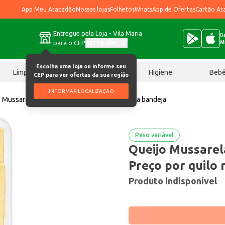
App Meu Atacadão
Nossas lojas
Folhetos
WhatsApp de Ofertas
Cartão At
Entregue pela Loja - Vila Maria
Ba
para o CEP
02170-901
M
Escolha uma loja ou informe seu
Limpeza
Chocolates
Higiene
Beb
CEP para ver ofertas da sua região
INFORMAR LOCALIZAÇÃO
 Mussarela Fatiado Davaca Preço por quilo na bandeja
Peso variável
Queijo Mussarel
Preço por quilo 
Produto indisponível