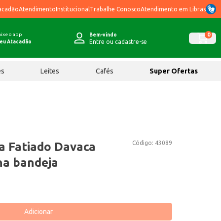
acadão
Atendimento
Institucional
Trabalhe Conosco
Atendimento em Libras
ixe o app
0
Bem-vindo
Entre ou cadastre-se
eu Atacadão
ês
Leites
Cafés
Super Ofertas
Código:
43089
a Fatiado Davaca
na bandeja
Adicionar