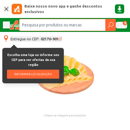
Baixe nosso novo app e ganhe descontos
exclusivos
0
Entregue no CEP:
02170-901
Escolha uma loja ou informe seu
CEP para ver ofertas da sua
região
INFORMAR LOCALIZAÇÃO
Clique na imagem para ampliar.