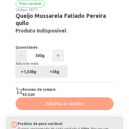
Peso variável
Código:
58711
Queijo Mussarela Fatiado Pereira
quilo
Produto indisponível
Quantidade:
Adicione mais:
+
1,50kg
+
3kg
Resumo da compra:
R$ 0,00
Adicionar ao carrinho
Produto de peso variável
O peso aproximado de cada unidade é
300g
. Por ser um