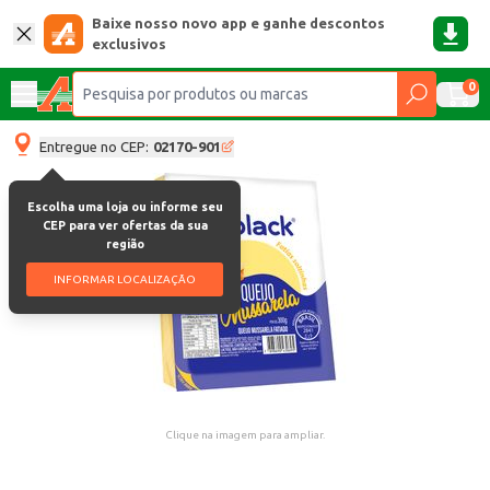
Baixe nosso novo app e ganhe descontos
exclusivos
0
Entregue no CEP:
02170-901
Escolha uma loja ou informe seu
CEP para ver ofertas da sua
região
INFORMAR LOCALIZAÇÃO
Clique na imagem para ampliar.