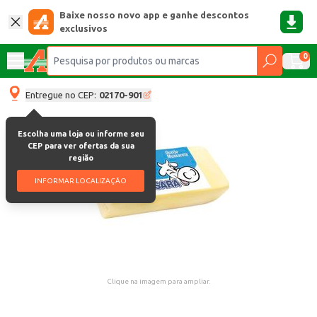
Baixe nosso novo app e ganhe descontos
exclusivos
0
Entregue no CEP:
02170-901
Escolha uma loja ou informe seu
CEP para ver ofertas da sua
região
INFORMAR LOCALIZAÇÃO
Clique na imagem para ampliar.