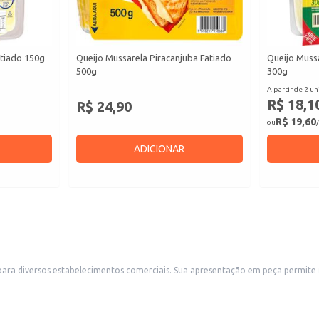
atiado 150g
Queijo Mussarela Piracanjuba Fatiado
Queijo Mussa
500g
300g
A partir de 2 un
R$ 18,1
R$ 24,90
R$ 19,60
ou
/
ADICIONAR
 permite flexibilidade no atendimento a diferentes demandas, seja para revenda em
izzarias e outros estabelecimentos que utilizam queijo mussarela em seus prato
zas, massas e outros pratos.