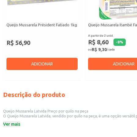
Queijo Mussarela Président Fatiado 1kg
Queijo Mussarela Itambé F
A partir de 2 unid.
R$ 8,60
R$ 56,90
-
8
%
R$ 9,30
ou
/ cada
ADICIONAR
ADICIONAR
Descrição do produto
Queijo Mussarela Latvida Preço por quilo na peça
O Queijo Mussarela Latvida, vendido por quilo na peça, é uma opção versátil para diversos estabelecimentos comerciais. Sua apresentação em peça
fatias em mercearias e delicatessens, ou para uso direto em restaurantes, p
Ver mais
Dicas de uso:
Ideal para fatiar e revender em supermercados, mercearias e delicatessens.
Perfeito para uso em restaurantes, pizzarias e lanchonetes no preparo de piz