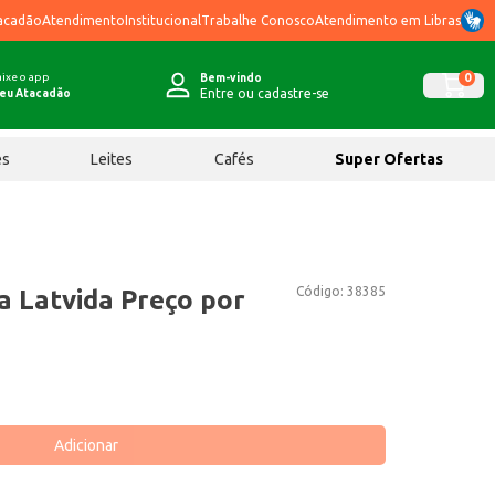
acadão
Atendimento
Institucional
Trabalhe Conosco
Atendimento em Libras
ixe o app
0
Bem-vindo
Entre ou cadastre-se
eu Atacadão
ês
Leites
Cafés
Super Ofertas
Código:
38385
a Latvida Preço por
Adicionar