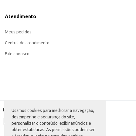
Adequado para utilização em estabelecimentos que produzem alimentos, como
O Queijo Mussarela Latvida oferece praticidade e rendimento, sendo uma escolha eficiente para quem 
o seu negócio.
Atendimento
Marca: Latvida
Departamento: Frios e congelados
Categoria: Queijo mussarela
Meus pedidos
EAN: 36115989
Central de atendimento
Fale conosco
Formas de pagamento
Usamos cookies para melhorar a navegação,
desempenho e segurança do site,
personalizar o conteúdo, exibir anúncios e
obter estatísticas. As permissões podem ser