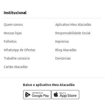
 padarias e confeitarias, que utilizam queijo mussarela em seus produtos.
busca um produto de qualidade para revenda ou uso em larga escala. Sua compra por quilo garante um bom
Institucional
Quem somos
Aplicativo Meu Atacadão
Nossas lojas
Responsabilidade Social
Folhetos
Imprensa
WhatsApp de Ofertas
Blog Atacadão
Trabalhe conosco
Denúncias
Cartão Atacadão
Baixe o aplicativo Meu Atacadão