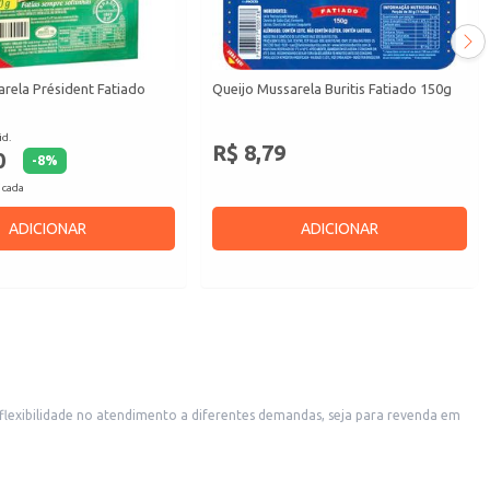
rela Président Fatiado
Queijo Mussarela Buritis Fatiado 150g
id.
R$ 8,79
0
-
8
%
 cada
ADICIONAR
ADICIONAR
s. A compra por quilo oferece praticidade e economia para o atacado.