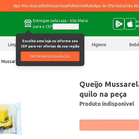
App Meu Atacadão
Nossas lojas
Folhetos
WhatsApp de Ofertas
Cartão At
Entregue pela Loja - Vila Maria
Ba
para o CEP
02170-901
M
Escolha uma loja ou informe seu
Limpeza
Chocolates
Higiene
Beb
CEP para ver ofertas da sua região
INFORMAR LOCALIZAÇÃO
 Mussarela Latvida Preço por quilo na peça
Queijo Mussarel
quilo na peça
Produto indisponível