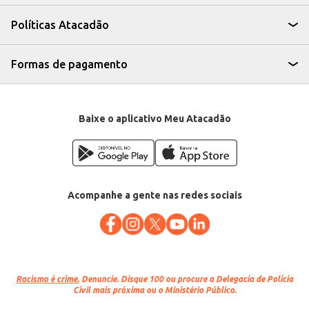
fácil utilização.
O Queijo Mussarela Palito Formosa oferece praticidade e rendimento,
Políticas Atacadão
sendo uma escolha eficiente para quem busca um produto de qualidade
para uso em seu negócio ou para revenda. Sua apresentação em palitos
contribui para a agilidade no preparo de diversos pratos, otimizando o
tempo e o trabalho.
Formas de pagamento
Marca: Formosa
Departamento: Frios e congelados
Categoria: Queijo mussarela
EAN: 61874
Baixe o aplicativo Meu Atacadão
Acompanhe a gente nas redes sociais
Racismo é crime.
Denuncie. Disque 100 ou procure a Delegacia de Polícia
Civil mais próxima ou o Ministério Público.