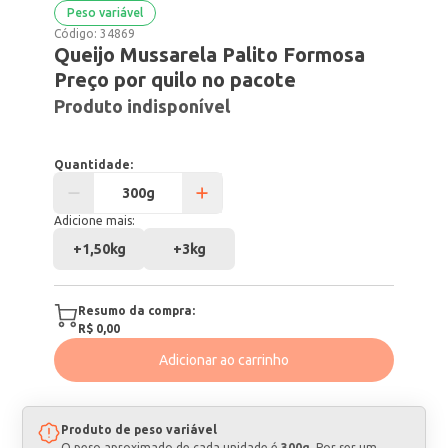
Peso variável
Código:
34869
Queijo Mussarela Palito Formosa
Preço por quilo no pacote
Produto indisponível
Quantidade:
Adicione mais:
+
1,50kg
+
3kg
Resumo da compra:
R$ 0,00
Adicionar ao carrinho
Produto de peso variável
O peso aproximado de cada unidade é
300g
. Por ser um