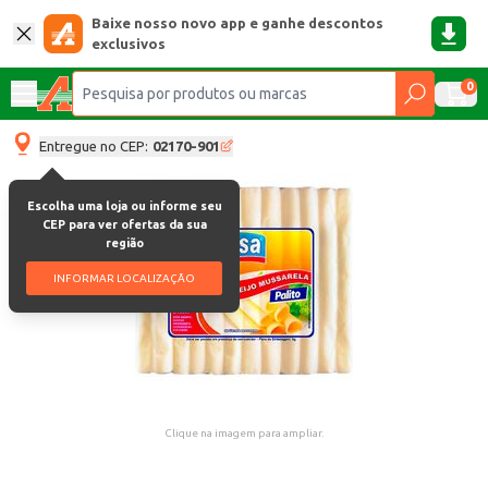
Baixe nosso novo app e ganhe descontos
exclusivos
0
Entregue no CEP:
02170-901
Escolha uma loja ou informe seu
CEP para ver ofertas da sua
região
INFORMAR LOCALIZAÇÃO
Clique na imagem para ampliar.