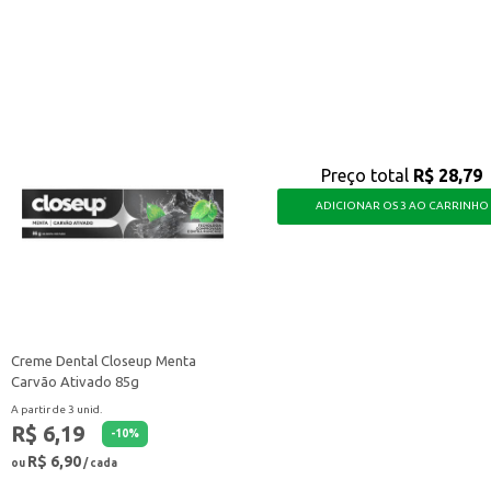
, para diversas preparações.
or que você precisa para diversas receitas e momentos, seja em casa ou no seu
Preço total
R$ 28,79
ADICIONAR OS 3 AO CARRINHO
Creme Dental Closeup Menta
Carvão Ativado 85g
A partir de 3 unid.
R$ 6,19
-
10
%
R$ 6,90
ou
/ cada