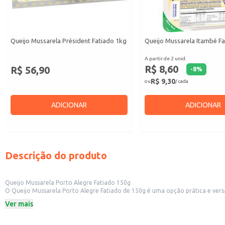
Queijo Mussarela Président Fatiado 1kg
Queijo Mussarela Itambé F
A partir de 2 unid.
R$ 8,60
R$ 56,90
-
8
%
R$ 9,30
ou
/ cada
ADICIONAR
ADICIONAR
Descrição do produto
Queijo Mussarela Porto Alegre Fatiado 150g
O Queijo Mussarela Porto Alegre Fatiado de 150g é uma opção prática e versát
lanches.
Ver mais
Este queijo é perfeito para:
Consumo doméstico em sanduíches, pizzas e lanches rápidos.
Revenda em pequenos comércios, como mercados e padarias.