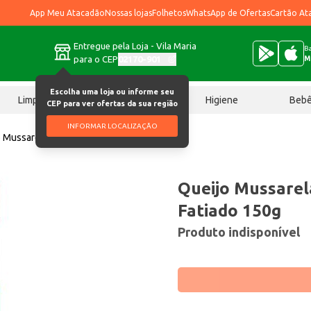
App Meu Atacadão
Nossas lojas
Folhetos
WhatsApp de Ofertas
Cartão At
Entregue pela Loja - Vila Maria
Ba
para o CEP
02170-901
M
Escolha uma loja ou informe seu
Limpeza
Chocolates
Higiene
Beb
CEP para ver ofertas da sua região
INFORMAR LOCALIZAÇÃO
 Mussarela Porto Alegre Fatiado 150g
Queijo Mussarel
Fatiado 150g
Produto indisponível