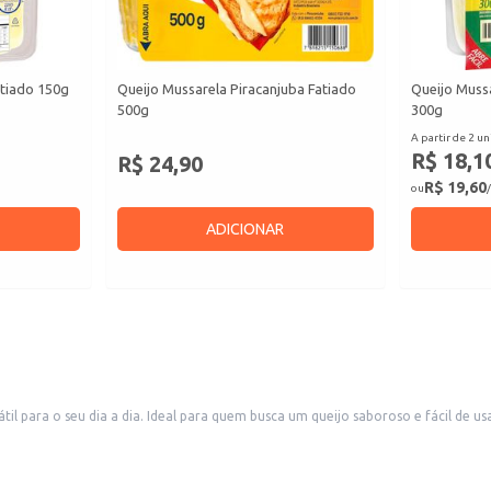
atiado 150g
Queijo Mussarela Piracanjuba Fatiado
Queijo Mussa
500g
300g
A partir de 2 un
R$ 18,1
R$ 24,90
R$ 19,60
ou
/
ADICIONAR
il para o seu dia a dia. Ideal para quem busca um queijo saboroso e fácil de u