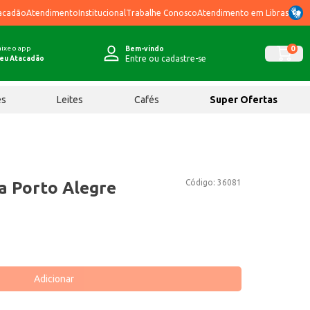
acadão
Atendimento
Institucional
Trabalhe Conosco
Atendimento em Libras
ixe o app
0
Bem-vindo
Entre ou cadastre-se
eu Atacadão
ês
Leites
Cafés
Super Ofertas
Código:
36081
a Porto Alegre
Adicionar