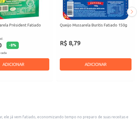
rela Président Fatiado
Queijo Mussarela Buritis Fatiado 150g
id.
R$ 8,79
0
-
8
%
 cada
ADICIONAR
ADICIONAR
sar, ele já vem fatiado, economizando tempo no preparo de suas receitas e