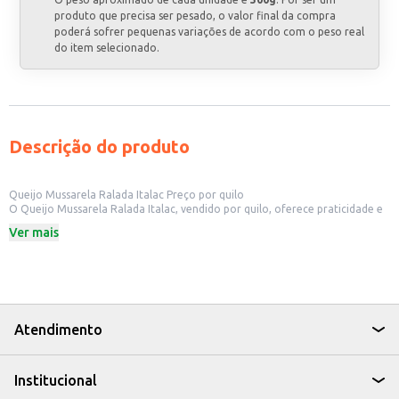
produto que precisa ser pesado, o valor final da compra
poderá sofrer pequenas variações de acordo com o peso real
do item selecionado.
Descrição do produto
Queijo Mussarela Ralada Italac Preço por quilo
O Queijo Mussarela Ralada Italac, vendido por quilo, oferece praticidade e
rendimento para diversas aplicações. Sua textura ralada facilita o uso em
Ver mais
receitas, reduzindo o tempo de preparo. É uma opção versátil para
estabelecimentos comerciais como pizzarias, restaurantes, lanchonetes e
também para uso doméstico.
Dicas de uso:
Ideal para pizzas, oferecendo um derretimento uniforme e sabor
característico.
Perfeito para incrementar massas, lasanhas e outros pratos quentes.
Atendimento
Pode ser utilizado em saladas, adicionando sabor e textura.
Adequado para uso em preparações de aperitivos e petiscos.
Recomendado para revenda em mercearias, supermercados e lojas de
Institucional
produtos alimentícios.
A Mussarela Ralado Italac proporciona praticidade e economia, sendo uma