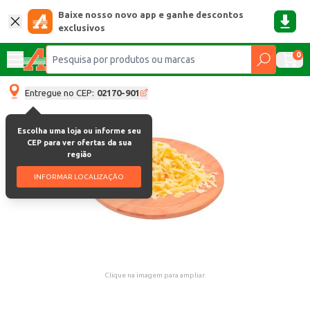
Baixe nosso novo app e ganhe descontos
exclusivos
0
Entregue no CEP:
02170-901
Escolha uma loja ou informe seu
CEP para ver ofertas da sua
região
INFORMAR LOCALIZAÇÃO
Clique na imagem para ampliar.