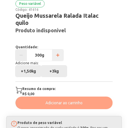
Peso variável
Código:
41616
Queijo Mussarela Ralada Italac
quilo
Produto indisponível
Quantidade:
Adicione mais:
+
1,50kg
+
3kg
Resumo da compra:
R$ 0,00
Adicionar ao carrinho
Produto de peso variável
O peso aproximado de cada unidade é
300g
. Por ser um