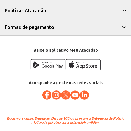
escolha eficiente para quem busca qualidade e rendimento em suas
preparações, seja para uso próprio ou para revenda. Sua consistência e
Políticas Atacadão
sabor contribuem para o sucesso de diversas receitas.
Marca: Italac
Departamento: Frios e congelados
Categoria: Queijo mussarela
Formas de pagamento
EAN: 85904
Baixe o aplicativo Meu Atacadão
Acompanhe a gente nas redes sociais
Racismo é crime.
Denuncie. Disque 100 ou procure a Delegacia de Polícia
Civil mais próxima ou o Ministério Público.