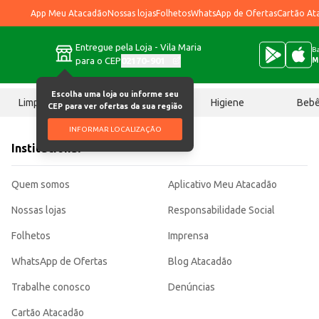
App Meu Atacadão
Nossas lojas
Folhetos
WhatsApp de Ofertas
Cartão At
Entregue pela Loja - Vila Maria
Ba
para o CEP
02170-901
M
Escolha uma loja ou informe seu
Limpeza
Chocolates
Higiene
Beb
CEP para ver ofertas da sua região
INFORMAR LOCALIZAÇÃO
Institucional
Quem somos
Aplicativo Meu Atacadão
Nossas lojas
Responsabilidade Social
Folhetos
Imprensa
WhatsApp de Ofertas
Blog Atacadão
Trabalhe conosco
Denúncias
Cartão Atacadão