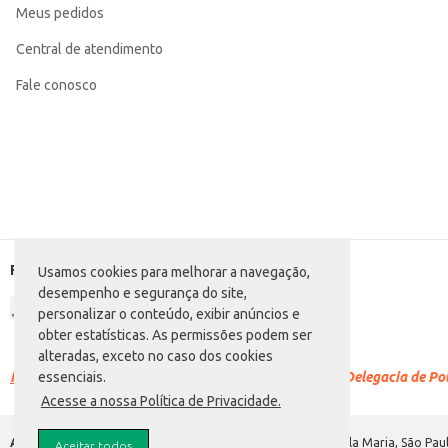
Meus pedidos
Central de atendimento
Fale conosco
Formas de pagamento
Usamos cookies para melhorar a navegação,
desempenho e segurança do site,
personalizar o conteúdo, exibir anúncios e
obter estatísticas. As permissões podem ser
alteradas, exceto no caso dos cookies
Racismo é crime.
Denuncie. Disque 100 ou procure a Delegacia de Polí
essenciais.
Acesse a nossa Política de Privacidade.
Atacadão S.A.
Avenida Morvan Dias de Figueiredo, 6169, Vila Maria, São Paul
Aceitar todos