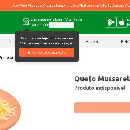
App Meu Atacadão
Nossas lojas
Folhetos
WhatsApp de Ofertas
Cartão At
Entregue pela Loja - Vila Maria
Ba
para o CEP
02170-901
M
Escolha uma loja ou informe seu
Limpeza
Chocolates
Higiene
Beb
CEP para ver ofertas da sua região
INFORMAR LOCALIZAÇÃO
Primo quilo
Queijo Mussarel
Produto indisponível