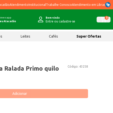
acadão
Atendimento
Institucional
Trabalhe Conosco
Atendimento em Libras
ixe o app
0
Bem-vindo
Entre ou cadastre-se
eu Atacadão
ês
Leites
Cafés
Super Ofertas
Código:
43258
a Ralada Primo quilo
Adicionar