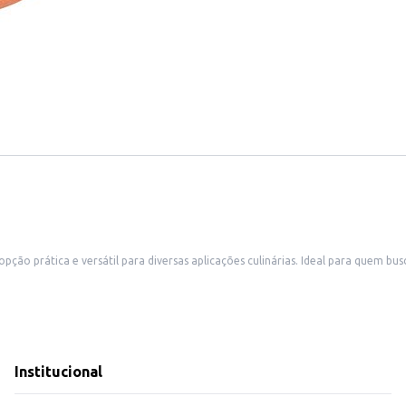
 prática e versátil para diversas aplicações culinárias. Ideal para quem busca 
 salgados.
mão do sabor.
 abrir mão do sabor e da qualidade, tornando suas receitas ainda mais saboros
Institucional