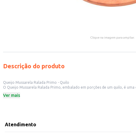
Clique na imagem para ampliar.
Descrição do produto
Queijo Mussarela Ralada Primo - Quilo
O Queijo Mussarela Ralada Primo, embalado em porções de um quilo, é uma opção
cozinha, seja em casa ou em estabelecimentos comerciais.
Ver mais
Dicas de Uso:
Perfeito para pizzas, lasanhas e outras receitas que exigem queijo ralado.
Ideal para gratinar pratos, como massas e legumes.
Pode ser utilizado em lanchonetes e restaurantes para preparar sanduíches e
Uma opção prática para quem busca otimizar o tempo na cozinha sem abrir 
Com o Queijo Mussarela Ralada Primo, você tem a praticidade que precisa sem
Atendimento