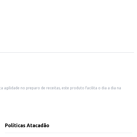
agilidade no preparo de receitas, este produto facilita o dia a dia na
as e seus preparos mais rápidos.
Políticas Atacadão