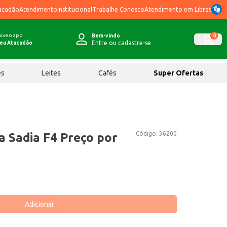
acadão
Atendimento
Institucional
Trabalhe Conosco
Atendimento em Libras
ixe o app
0
Bem-vindo
Entre ou cadastre-se
eu Atacadão
ês
Leites
Cafés
Super Ofertas
Código:
36200
a Sadia F4 Preço por
Adicionar