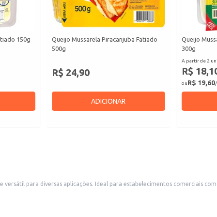
atiado 150g
Queijo Mussarela Piracanjuba Fatiado
Queijo Mussa
500g
300g
A partir de 2 un
R$ 18,1
R$ 24,90
R$ 19,60
ou
/
ADICIONAR
 e versátil para diversas aplicações. Ideal para estabelecimentos comerciais c
a apresentação em peça permite um melhor controle de estoque e facilita o ma