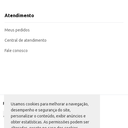
Dicas de Uso:
Utilize em pizzas, sanduíches e pratos quentes.
Perfeito para derreter em receitas como lasanhas e gratinados.
Atendimento
Pode ser usado em preparações frias, como saladas e aperitivos.
O Queijo Mussarela Sadia F4 oferece praticidade e rendimento, sendo uma es
Meus pedidos
Central de atendimento
Fale conosco
Formas de pagamento
Usamos cookies para melhorar a navegação,
desempenho e segurança do site,
personalizar o conteúdo, exibir anúncios e
obter estatísticas. As permissões podem ser