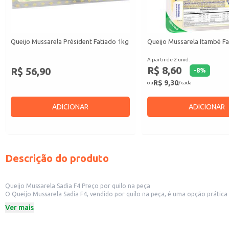
Queijo Mussarela Président Fatiado 1kg
Queijo Mussarela Itambé F
A partir de 2 unid.
R$ 8,60
R$ 56,90
-
8
%
R$ 9,30
ou
/ cada
ADICIONAR
ADICIONAR
Descrição do produto
Queijo Mussarela Sadia F4 Preço por quilo na peça
O Queijo Mussarela Sadia F4, vendido por quilo na peça, é uma opção prática
perfeitamente às necessidades de cozinhas industriais e de grande porte. Su
Ver mais
Preço por quilo na peça.
Ideal para uso em estabelecimentos comerciais.
Adequado para cozinhas industriais.