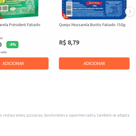
rela Président Fatiado
Queijo Mussarela Buritis Fatiado 150g
id.
R$ 8,79
0
-
8
%
 cada
ADICIONAR
ADICIONAR
omo restaurantes, pizzarias, lanchonetes e supermercados, também se adapta
nuseio.