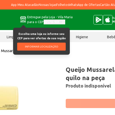
App Meu Atacadão
Nossas lojas
Folhetos
WhatsApp de Ofertas
Cartão At
Entregue pela Loja - Vila Maria
Ba
para o CEP
02170-901
M
Escolha uma loja ou informe seu
Limpeza
Chocolates
Higiene
Beb
CEP para ver ofertas da sua região
INFORMAR LOCALIZAÇÃO
 Mussarela Sadia F4 Preço por quilo na peça
Queijo Mussarel
quilo na peça
Produto indisponível