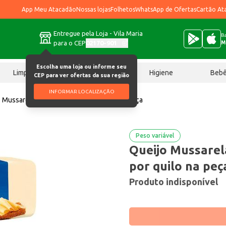
App Meu Atacadão
Nossas lojas
Folhetos
WhatsApp de Ofertas
Cartão At
Entregue pela Loja - Vila Maria
Ba
para o CEP
02170-901
M
Escolha uma loja ou informe seu
Limpeza
Chocolates
Higiene
Beb
CEP para ver ofertas da sua região
INFORMAR LOCALIZAÇÃO
 Mussarela Tirolez F4 Preço por quilo na peça
Peso variável
Queijo Mussarel
por quilo na peç
Produto indisponível