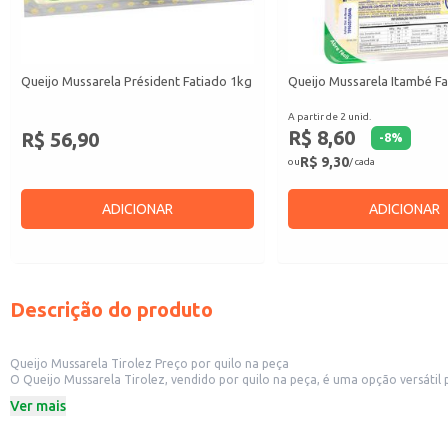
Queijo Mussarela Président Fatiado 1kg
Queijo Mussarela Itambé F
A partir de 2 unid.
R$ 8,60
R$ 56,90
-
8
%
R$ 9,30
ou
/ cada
ADICIONAR
ADICIONAR
Descrição do produto
Queijo Mussarela Tirolez Preço por quilo na peça
O Queijo Mussarela Tirolez, vendido por quilo na peça, é uma opção versátil para diversos estabelecimentos comerciais. Sua apresentação em peça
vender em pequenas porções ou para atender pedidos de grandes quantidades. É ideal para restaurantes, pizzarias, padarias, delicatessens e outros comércios que utilizam queijo mussarela em seus produtos ou como item d
Ver mais
direta.
Dicas de uso:
Ideal para pizzas, podendo ser utilizado em diversos tipos de receitas.