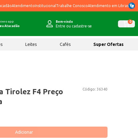
acadão
Atendimento
Institucional
Trabalhe Conosco
Atendimento em Libras
ixe o app
0
Bem-vindo
Entre ou cadastre-se
eu Atacadão
ês
Leites
Cafés
Super Ofertas
Código:
36340
a Tirolez F4 Preço
a
Adicionar