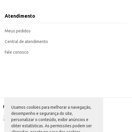
Perfeito para compor sanduíches, lanches e pratos quentes.
Pode ser utilizado em receitas de massas, como lasanhas e raviólis.
Adequado para o preparo de aperitivos e petiscos.
Atendimento
Excelente opção para venda direta em fatias ou em peças menores para o co
A praticidade do queijo mussarela Tirolez em peça, aliado à sua qualidade e 
Marca: Tirolez
Meus pedidos
Departamento: Frios e congelados
Categoria: Queijo mussarela
EAN: 86241
Central de atendimento
Fale conosco
Formas de pagamento
Usamos cookies para melhorar a navegação,
desempenho e segurança do site,
personalizar o conteúdo, exibir anúncios e
obter estatísticas. As permissões podem ser