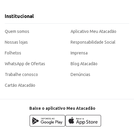
Institucional
nsumidor final.
ao preço por quilo, proporciona um excelente custo-benefício para o seu negóci
Quem somos
Aplicativo Meu Atacadão
Nossas lojas
Responsabilidade Social
Folhetos
Imprensa
WhatsApp de Ofertas
Blog Atacadão
Trabalhe conosco
Denúncias
Cartão Atacadão
Baixe o aplicativo Meu Atacadão