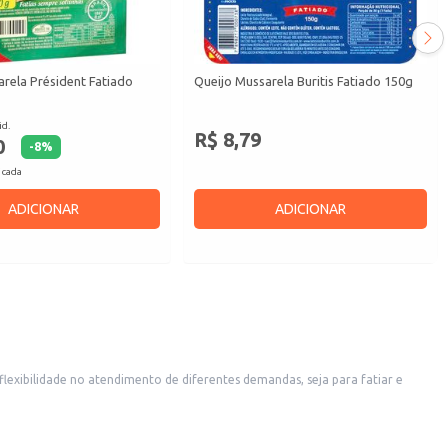
rela Président Fatiado
Queijo Mussarela Buritis Fatiado 150g
id.
R$ 8,79
0
-
8
%
 cada
ADICIONAR
ADICIONAR