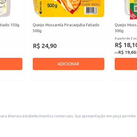
atiado 150g
Queijo Mussarela Piracanjuba Fatiado
Queijo Mussa
500g
300g
A partir de 2 un
R$ 18,1
R$ 24,90
R$ 19,60
ou
/
ADICIONAR
 permite flexibilidade no atendimento de diferentes demandas, seja para fatiar e
e venda