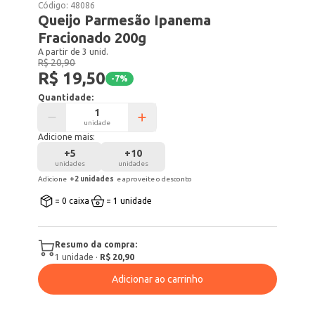
Código:
48086
Queijo Parmesão Ipanema
Fracionado 200g
A partir de 3 unid.
R$ 20,90
R$ 19,50
-
7
%
Quantidade:
unidade
Adicione mais:
+
5
+
10
unidades
unidades
Adicione
+
2
unidade
s
e aproveite o desconto
= 0 caixa
= 1 unidade
Resumo da compra:
1
unidade
·
R$ 20,90
Adicionar ao carrinho