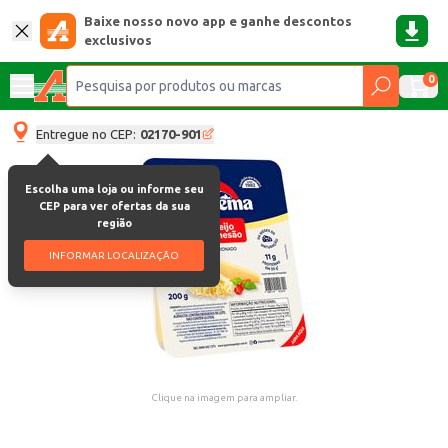
Baixe nosso novo app e ganhe descontos
exclusivos
0
Entregue no CEP:
02170-901
Escolha uma loja ou informe seu
CEP para ver ofertas da sua
região
INFORMAR LOCALIZAÇÃO
Clique na imagem para ampliar.