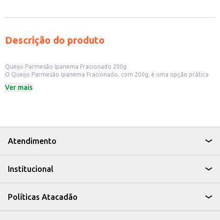
Descrição do produto
Queijo Parmesão Ipanema Fracionado 200g
O Queijo Parmesão Ipanema Fracionado, com 200g, é uma opção prática
para quem aprecia o sabor marcante e a versatilidade do parmesão. Ideal
Ver mais
para uso doméstico ou para estabelecimentos comerciais que buscam
oferecer um produto de qualidade aos seus clientes.
Dicas de Uso:
Pode ser ralado e utilizado para finalizar massas e risotos.
Perfeito para acompanhar tábuas de queijos e petiscos.
Utilize em receitas como molhos, gratinados e tortas salgadas.
Uma adição saborosa para saladas e sanduíches.
Atendimento
Com o Queijo Parmesão Ipanema Fracionado, você tem a praticidade de
um produto já porcionado, sem abrir mão do sabor e da qualidade que o
parmesão oferece em suas diversas aplicações culinárias.
Institucional
Políticas Atacadão