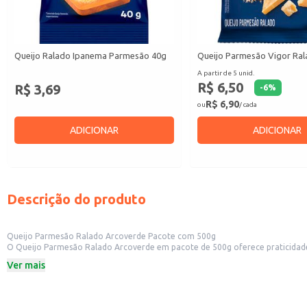
Queijo Ralado Ipanema Parmesão 40g
Queijo Parmesão Vigor Ra
A partir de 5 unid.
R$ 6,50
R$ 3,69
-
6
%
R$ 6,90
ou
/ cada
ADICIONAR
ADICIONAR
Descrição do produto
Queijo Parmesão Ralado Arcoverde Pacote com 500g
O Queijo Parmesão Ralado Arcoverde em pacote de 500g oferece praticidade e rendimento para diversas aplicações. Ideal para uso em restaurantes, pi
ralado em seus pratos. Também é uma opção conveniente para c
Ver mais
Dicas de uso:
Utilize para polvilhar massas, como macarrão e lasanhas.
Adicione a saladas, sopas e molhos para um sabor intenso.
Perfeito para incrementar pizzas, bruschettas e outros pratos.