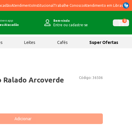
acadão
Atendimento
Institucional
Trabalhe Conosco
Atendimento em Libras
ixe o app
0
Bem-vindo
Entre ou cadastre-se
eu Atacadão
ês
Leites
Cafés
Super Ofertas
Código:
36506
 Ralado Arcoverde
Adicionar