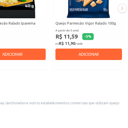
esão Ralado Ipanema
Queijo Parmesão Vigor Ralado 100g
A partir de 3 unid.
R$ 11,59
-
3
%
R$ 11,90
ou
/ cada
ADICIONAR
ADICIONAR