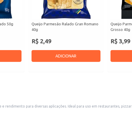
lado 50g
Queijo Parmesão Ralado Gran Romano
Queijo Parm
40g
Grosso 40g
R$ 2,49
R$ 3,99
ADICIONAR
zzarias, lanchonetes e outros estabelecimentos comerciais que utilizam queijo
onsumidores que buscam praticidade no preparo de refeições em casa.