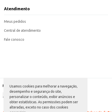
Ideal para uso em receitas que exigem queijo parmesão ralado.
Recomendado para revenda em mercearias, supermercados e lojas de produto
Atendimento
O Queijo Parmesão Ralado Arcoverde em pacote de 500g proporciona conveniên
consumidores domésticos.
Marca: Arcoverde
Meus pedidos
Departamento: Mercearia
Categoria: Queijo ralado
Conteúdo: 500g
Central de atendimento
EAN: 7898064270254
Fale conosco
Formas de pagamento
Usamos cookies para melhorar a navegação,
desempenho e segurança do site,
personalizar o conteúdo, exibir anúncios e
obter estatísticas. As permissões podem ser
alteradas, exceto no caso dos cookies