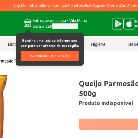
App Meu Atacadão
Nossas lojas
Folhetos
WhatsApp de Ofertas
Cartão At
Entregue pela Loja - Vila Maria
Ba
para o CEP
02170-901
M
Escolha uma loja ou informe seu
Limpeza
Chocolates
Higiene
Beb
CEP para ver ofertas da sua região
INFORMAR LOCALIZAÇÃO
armesão Ralado Arcoverde 500g
Queijo Parmesão
500g
Produto indisponível