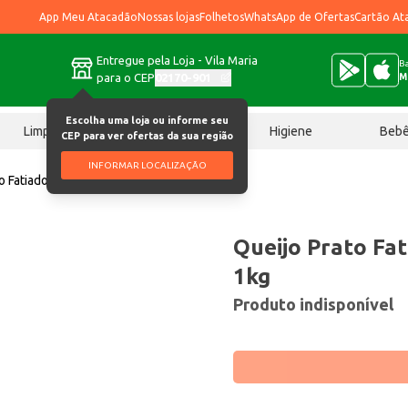
App Meu Atacadão
Nossas lojas
Folhetos
WhatsApp de Ofertas
Cartão At
Entregue pela Loja - Vila Maria
Ba
para o CEP
02170-901
M
Escolha uma loja ou informe seu
Limpeza
Chocolates
Higiene
Beb
CEP para ver ofertas da sua região
INFORMAR LOCALIZAÇÃO
o Fatiado Quinta do Vale 1kg
Queijo Prato Fat
1kg
Produto indisponível