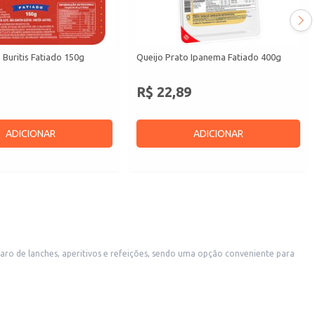
 Buritis Fatiado 150g
Queijo Prato Ipanema Fatiado 400g
R$ 22,89
ADICIONAR
ADICIONAR
a uso doméstico, simplificando o preparo de sanduíches, tábuas de frios e outras receitas.