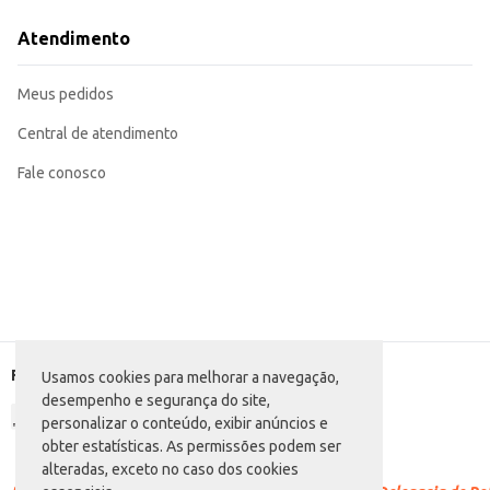
Recomendado para uso em estabelecimentos comerciais que buscam pratici
Uma opção conveniente para o consumo doméstico, facilitando o preparo de
Atendimento
O Queijo Prato Fatiado Quinta do Vale em pacote de 1kg proporciona praticid
Marca: Quinta do Vale
Departamento: Frios e congelados
Meus pedidos
Categoria: Queijo prato
Conteúdo: 1kg
EAN: 7898071700249
Central de atendimento
Fale conosco
Formas de pagamento
Usamos cookies para melhorar a navegação,
desempenho e segurança do site,
personalizar o conteúdo, exibir anúncios e
obter estatísticas. As permissões podem ser
alteradas, exceto no caso dos cookies