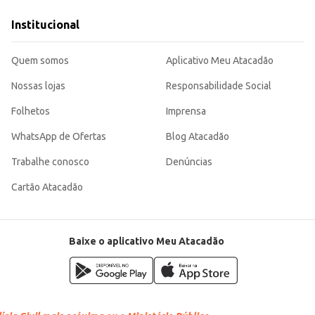
dade e economia.
 refeições.
Institucional
ade e eficiência, seja para uso em estabelecimentos comerciais ou no lar, ate
Quem somos
Aplicativo Meu Atacadão
Nossas lojas
Responsabilidade Social
Folhetos
Imprensa
WhatsApp de Ofertas
Blog Atacadão
Trabalhe conosco
Denúncias
Cartão Atacadão
Baixe o aplicativo Meu Atacadão