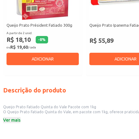
Queijo Prato Président Fatiado 300g
Queijo Prato Ipanema Fati
A partir de 2 unid.
R$ 18,10
R$ 55,89
-
8
%
R$ 19,60
ou
/ cada
ADICIONAR
ADICIONAR
Descrição do produto
Queijo Prato Fatiado Quinta do Vale Pacote com 1kg
O Queijo Prato Fatiado Quinta do Vale, em pacote com 1kg, oferece praticidade e rendimento para diversos usos. Sua apresentação em fatias facilita o pre
Ver mais
Dicas de uso:
Ideal para compor sanduíches e lanches rápidos.
Perfeito para inclusão em tábuas de frios e aperitivos.
Pode ser utilizado em receitas que levam queijo prato fatiado, como pizzas e