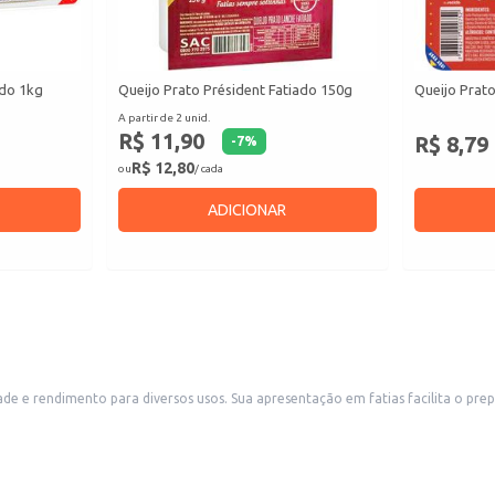
ado 1kg
Queijo Prato Président Fatiado 150g
Queijo Prato
A partir de 2 unid.
R$ 11,90
R$ 8,79
-
7
%
R$ 12,80
ou
/ cada
ADICIONAR
paro de lanches, aperitivos e refeições, sendo uma opção conveniente para
estabelecimentos comerciais como restaurantes, bares, lanchonetes e delicatessens. Também é uma escolha adequada par
 salgados.