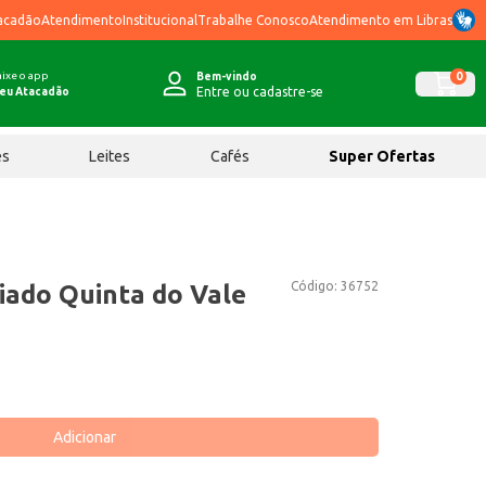
acadão
Atendimento
Institucional
Trabalhe Conosco
Atendimento em Libras
ixe o app
0
Bem-vindo
Entre ou cadastre-se
eu Atacadão
ês
Leites
Cafés
Super Ofertas
Código:
36752
iado Quinta do Vale
Adicionar