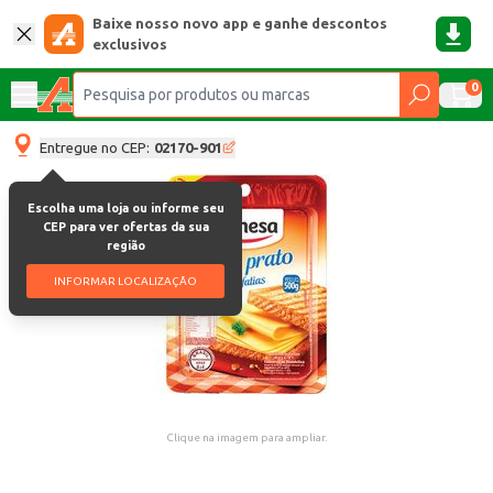
Baixe nosso novo app e ganhe descontos
exclusivos
0
Entregue no CEP:
02170-901
Escolha uma loja ou informe seu
CEP para ver ofertas da sua
região
INFORMAR LOCALIZAÇÃO
Clique na imagem para ampliar.