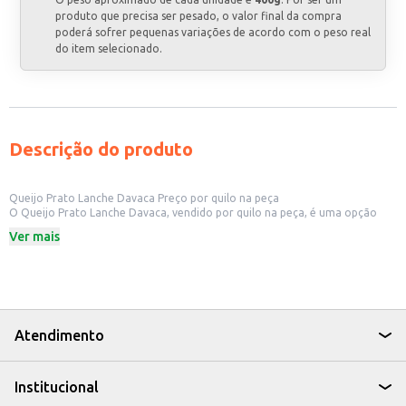
produto que precisa ser pesado, o valor final da compra
poderá sofrer pequenas variações de acordo com o peso real
do item selecionado.
Descrição do produto
Queijo Prato Lanche Davaca Preço por quilo na peça
O Queijo Prato Lanche Davaca, vendido por quilo na peça, é uma opção
versátil e prática para diversos estabelecimentos comerciais. Sua
Ver mais
apresentação em peça permite um fácil manuseio e fatiamento, ideal para
lanchonetes, restaurantes, bares e delicatessens que oferecem opções de
frios e sanduíches. A compra por quilo também proporciona flexibilidade e
economia para o seu negócio, permitindo o ajuste de acordo com a
demanda.
Dicas de uso:
Ideal para compor sanduíches e lanches, oferecendo um sabor clássico e
Atendimento
familiar aos clientes.
Perfeito para servir em tábuas de frios, complementando outras opções de
queijos, embutidos e acompanhamentos.
Institucional
Pode ser utilizado em receitas como pizzas, massas e outras preparações
culinárias que se beneficiam do sabor do queijo prato.