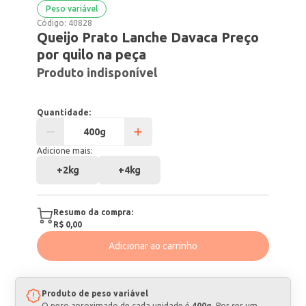
Peso variável
Código:
40828
Queijo Prato Lanche Davaca Preço
por quilo na peça
Produto indisponível
Quantidade:
Adicione mais:
+
2kg
+
4kg
Resumo da compra:
R$ 0,00
Adicionar ao carrinho
Produto de peso variável
O peso aproximado de cada unidade é
400g
. Por ser um