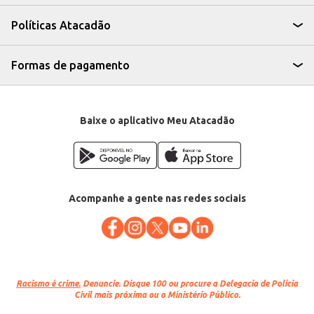
Adequado para revenda em supermercados, mercearias e lojas de produtos
alimentícios.
Políticas Atacadão
O Queijo Prato Lanche Davaca oferece uma solução eficiente para quem
busca um produto de qualidade, com bom rendimento e praticidade no
manuseio e armazenamento. Sua versatilidade o torna uma excelente
opção para atender às necessidades de diversos tipos de negócio,
Formas de pagamento
garantindo um produto de confiança para seus clientes.
Marca: Davaca
Departamento: Frios e congelados
Categoria: Queijo prato
EAN: 91068
Baixe o aplicativo Meu Atacadão
Acompanhe a gente nas redes sociais
Racismo é crime.
Denuncie. Disque 100 ou procure a Delegacia de Polícia
Civil mais próxima ou o Ministério Público.