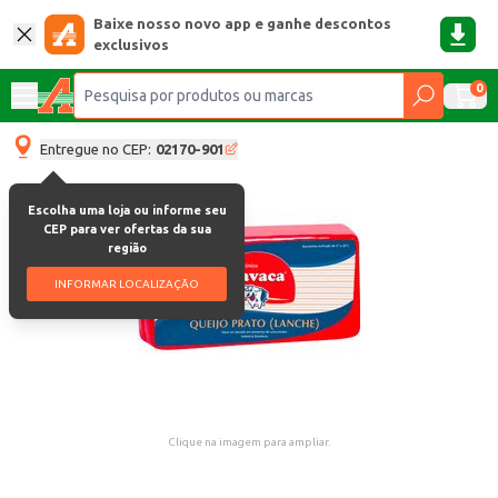
Baixe nosso novo app e ganhe descontos
exclusivos
0
Entregue no CEP:
02170-901
Escolha uma loja ou informe seu
CEP para ver ofertas da sua
região
INFORMAR LOCALIZAÇÃO
Clique na imagem para ampliar.