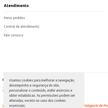
Atendimento
Meus pedidos
Central de atendimento
Fale conosco
Formas de pagamento
Usamos cookies para melhorar a navegação,
desempenho e segurança do site,
personalizar o conteúdo, exibir anúncios e
obter estatísticas. As permissões podem ser
alteradas, exceto no caso dos cookies
Racismo é crime.
Denuncie. Disque 100 ou procure a Delegacia de Polí
essenciais.