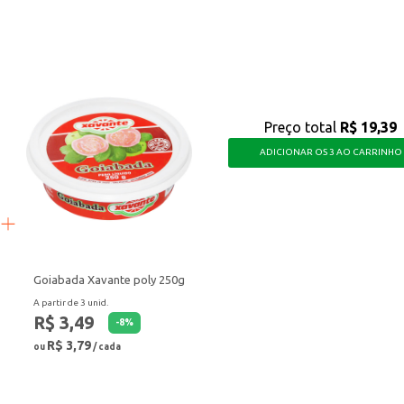
sem abrir mão do sabor e da qualidade, tornando suas refeições ainda mais gos
Preço total
R$ 19,39
ADICIONAR OS 3 AO CARRINHO
Goiabada Xavante poly 250g
A partir de 3 unid.
R$ 3,49
-
8
%
R$ 3,79
ou
/ cada