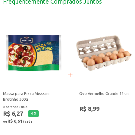
Frequentemente Comprados Juntos
Ótimo para consumo em casa ou em estabelecimentos comerciais.
Com o Queijo Prato Piracanjuba Fatiado, você tem a praticidade que precisa 
Massa para Pizza Mezzani
Ovo Vermelho Grande 12 un
Brotinho 300g
R$ 8,99
A partir de 3 unid.
R$ 6,27
-
5
%
R$ 6,61
ou
/ cada