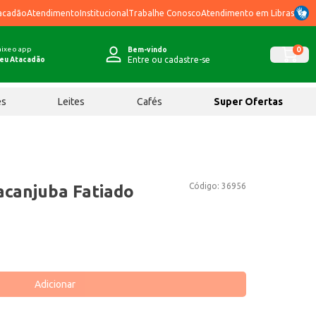
acadão
Atendimento
Institucional
Trabalhe Conosco
Atendimento em Libras
ixe o app
0
Bem-vindo
Entre ou cadastre-se
eu Atacadão
ês
Leites
Cafés
Super Ofertas
Código:
36956
acanjuba Fatiado
Adicionar