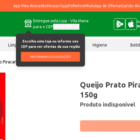
App Meu Atacadão
Nossas lojas
Folhetos
WhatsApp de Ofertas
Cartão At
Entregue pela Loja - Vila Maria
Ba
para o CEP
02170-901
M
Escolha uma loja ou informe seu
Limpeza
Chocolates
Higiene
Beb
CEP para ver ofertas da sua região
INFORMAR LOCALIZAÇÃO
o Piracanjuba Fatiado 150g
Queijo Prato Pir
150g
Produto indisponível