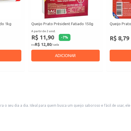
ado 1kg
Queijo Prato Président Fatiado 150g
Queijo Prato
A partir de 2 unid.
R$ 11,90
R$ 8,79
-
7
%
R$ 12,80
ou
/ cada
ADICIONAR
 o seu dia a dia. Ideal para quem busca um queijo saboroso e fácil de usar, ele 