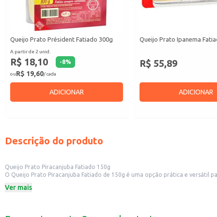
Queijo Prato Président Fatiado 300g
Queijo Prato Ipanema Fati
A partir de 2 unid.
R$ 18,10
R$ 55,89
-
8
%
R$ 19,60
ou
/ cada
ADICIONAR
ADICIONAR
Descrição do produto
Queijo Prato Piracanjuba Fatiado 150g
O Queijo Prato Piracanjuba Fatiado de 150g é uma opção prática e versátil para
receitas.
Ver mais
Dicas de Uso:
Perfeito para lanches rápidos e saborosos.
Ideal para preparar sanduíches e rechear pães.
Pode ser utilizado em receitas como tortas e quiches.