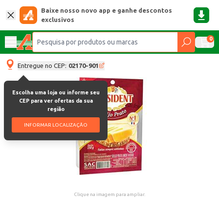
Baixe nosso novo app e ganhe descontos
exclusivos
0
Entregue no CEP:
02170-901
Escolha uma loja ou informe seu
CEP para ver ofertas da sua
região
INFORMAR LOCALIZAÇÃO
Clique na imagem para ampliar.