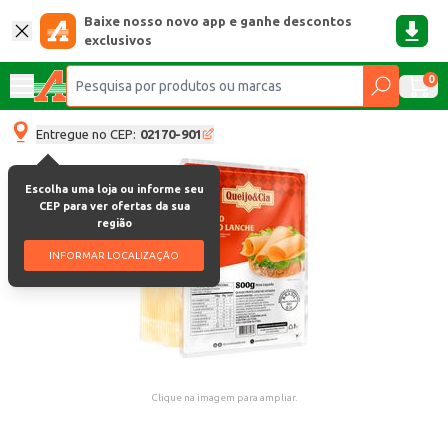
Baixe nosso novo app e ganhe descontos
exclusivos
0
Entregue no CEP:
02170-901
Escolha uma loja ou informe seu
CEP para ver ofertas da sua
região
INFORMAR LOCALIZAÇÃO
Clique na imagem para ampliar.