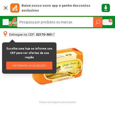
Baixe nosso novo app e ganhe descontos
exclusivos
0
Entregue no CEP:
02170-901
Escolha uma loja ou informe seu
CEP para ver ofertas da sua
região
INFORMAR LOCALIZAÇÃO
Clique na imagem para ampliar.