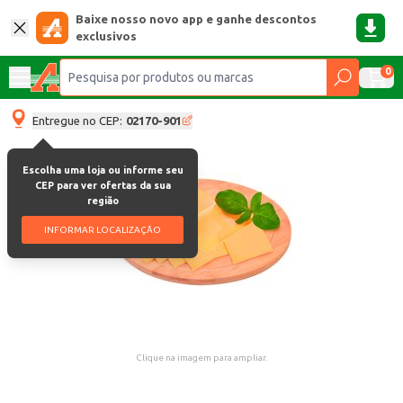
Baixe nosso novo app e ganhe descontos
exclusivos
0
Entregue no CEP:
02170-901
Escolha uma loja ou informe seu
CEP para ver ofertas da sua
região
INFORMAR LOCALIZAÇÃO
Clique na imagem para ampliar.