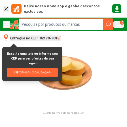
Baixe nosso novo app e ganhe descontos
exclusivos
0
Entregue no CEP:
02170-901
Escolha uma loja ou informe seu
CEP para ver ofertas da sua
região
INFORMAR LOCALIZAÇÃO
Clique na imagem para ampliar.