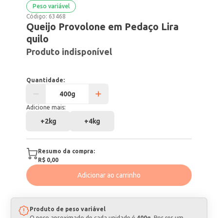
Peso variável
Código:
63468
Queijo Provolone em Pedaço Lira
quilo
Produto indisponível
Quantidade:
Adicione mais:
+
2kg
+
4kg
Resumo da compra:
R$ 0,00
Adicionar ao carrinho
Produto de peso variável
O peso aproximado de cada unidade é
400g
. Por ser um